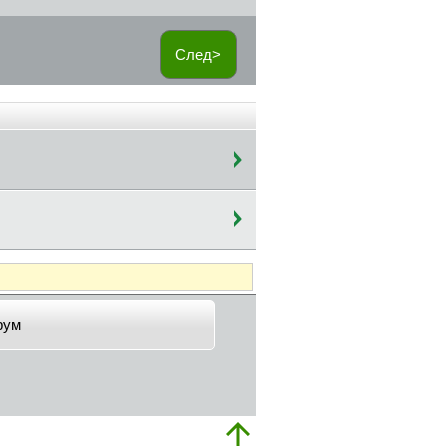
След>
рум