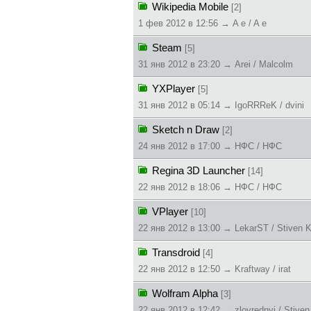
Wikipedia Mobile
[2]
1 фев 2012 в 12:56 → A e / A e
Steam
[5]
31 янв 2012 в 23:20 → Arei / Malcolm
YXPlayer
[5]
31 янв 2012 в 05:14 → IgoRRReK / dvini
Sketch n Draw
[2]
24 янв 2012 в 17:00 → НФС / НФС
Regina 3D Launcher
[14]
22 янв 2012 в 18:06 → НФС / НФС
VPlayer
[10]
22 янв 2012 в 13:00 → LekarST / Stiven K
Transdroid
[4]
22 янв 2012 в 12:50 → Kraftway / irat
Wolfram Alpha
[3]
22 янв 2012 в 12:42 → zlovrednyi / Stiven