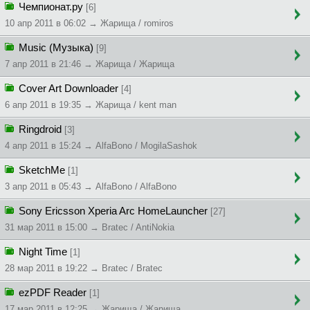
Чемпионат.ру
[6]
10 апр 2011 в 06:02 → Жapищa / romiros
Music (Музыка)
[9]
7 апр 2011 в 21:46 → Жapищa / Жapищa
Cover Art Downloader
[4]
6 апр 2011 в 19:35 → Жapищa / kent man
Ringdroid
[3]
4 апр 2011 в 15:24 → AlfaBono / MogilaSashok
SketchMe
[1]
3 апр 2011 в 05:43 → AlfaBono / AlfaBono
Sony Ericsson Xperia Arc HomeLauncher
[27]
31 мар 2011 в 15:00 → Bratec / AntiNokia
Night Time
[1]
28 мар 2011 в 19:22 → Bratec / Bratec
ezPDF Reader
[1]
17 мар 2011 в 12:25 → Жapищa / Жapищa