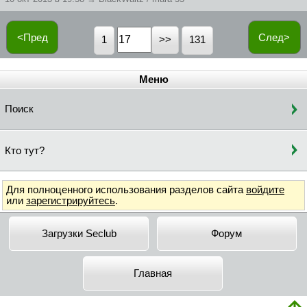
<Пред
След>
1
131
Меню
Поиск
Кто тут?
Для полноценного использования разделов сайта
войдите
или
зарегистрируйтесь
.
Загрузки Seclub
Форум
Главная