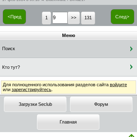
<Пред
След>
1
131
Меню
Поиск
Кто тут?
Для полноценного использования разделов сайта
войдите
или
зарегистрируйтесь
.
Загрузки Seclub
Форум
Главная