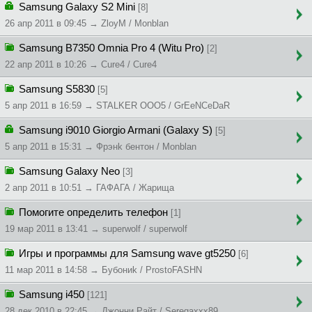
Samsung Galaxy S2 Mini
[8]
26 апр 2011 в 09:45 → ZloyM / Monblan
Samsung B7350 Omnia Pro 4 (Witu Pro)
[2]
22 апр 2011 в 10:26 → Cure4 / Cure4
Samsung S5830
[5]
5 апр 2011 в 16:59 → STALKER OOO5 / GrEeNCeDaR
Samsung i9010 Giorgio Armani (Galaxy S)
[5]
5 апр 2011 в 15:31 → Фpэнk бeнтoн / Monblan
Samsung Galaxy Neo
[3]
2 апр 2011 в 10:51 → ГАФАГА / Жapищa
Помогите определить телефон
[1]
19 мар 2011 в 13:41 → superwolf / superwolf
Игры и программы для Samsung wave gt5250
[6]
11 мар 2011 в 14:58 → Бyбoниk / ProstoFASHN
Samsung i450
[121]
28 дек 2010 в 22:45 → Джoнни Paйт / Seregaxxx89