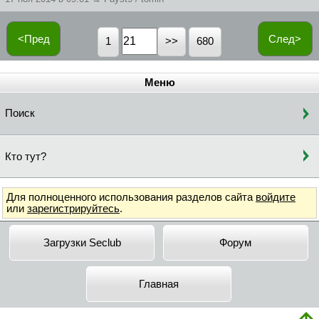
<Пред
След>
1
680
Меню
Поиск
Кто тут?
Для полноценного использования разделов сайта
войдите
или
зарегистрируйтесь
.
Загрузки Seclub
Форум
Главная