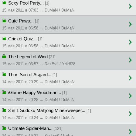
Sexy Pool Party...
[1]
15 мая 2011 в 07:03 → DuMaN / DuMaN
Cute Paws...
[1]
15 мая 2011 в 06:58 → DuMaN / DuMaN
Cricket Quiz...
[1]
15 мая 2011 в 06:58 → DuMaN / DuMaN
The Legend of Wind
[21]
15 мая 2011 в 03:57 → RezEvil / Yrik828
Thor: Son of Asgard...
[1]
14 мая 2011 в 20:29 → DuMaN / DuMaN
iGame Happy Woodman...
[1]
14 мая 2011 в 20:28 → DuMaN / DuMaN
3 in 1 Sudoku Mahjong MineSweeper...
[1]
14 мая 2011 в 20:24 → DuMaN / DuMaN
Ultimate Spider-Man...
[121]
14 мая 2011 в 16:21 → KodopiK / EvEn