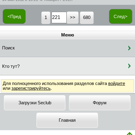
<Пред
След>
1
680
Меню
Поиск
Кто тут?
Для полноценного использования разделов сайта
войдите
или
зарегистрируйтесь
.
Загрузки Seclub
Форум
Главная