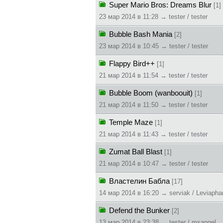
Super Mario Bros: Dreams Blur
[1]
23 мар 2014 в 11:28 → tester / tester
Bubble Bash Mania
[2]
23 мар 2014 в 10:45 → tester / tester
Flappy Bird++
[1]
21 мар 2014 в 11:54 → tester / tester
Bubble Boom (wanboouit)
[1]
21 мар 2014 в 11:50 → tester / tester
Temple Maze
[1]
21 мар 2014 в 11:43 → tester / tester
Zumat Ball Blast
[1]
21 мар 2014 в 10:47 → tester / tester
Властелин Бабла
[17]
14 мар 2014 в 16:20 → serviak / Leviapha
Defend the Bunker
[2]
13 мар 2014 в 23:38 → tester / msangel