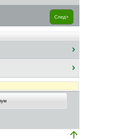
След>
рум