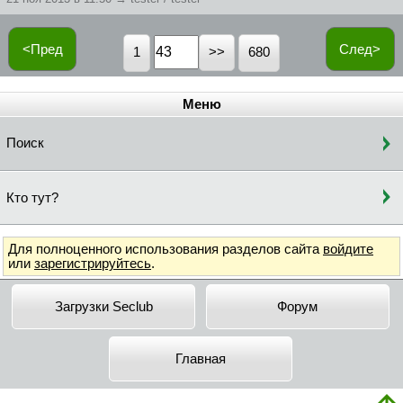
<Пред
След>
1
680
Меню
Поиск
Кто тут?
Для полноценного использования разделов сайта
войдите
или
зарегистрируйтесь
.
Загрузки Seclub
Форум
Главная