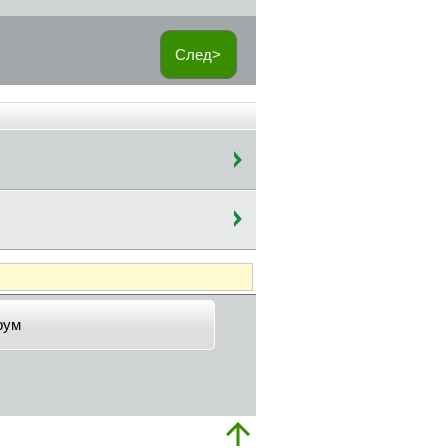
След>
рум