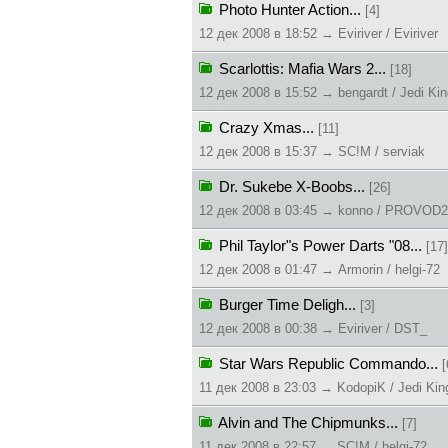
Photo Hunter Action...
[4]
12 дек 2008 в 18:52 → Eviriver / Eviriver
Scarlottis: Mafia Wars 2...
[18]
12 дек 2008 в 15:52 → bengardt / Jedi Kin
Crazy Xmas...
[11]
12 дек 2008 в 15:37 → SC!M / serviak
Dr. Sukebe X-Boobs...
[26]
12 дек 2008 в 03:45 → konno / PROVOD
Phil Taylor"s Power Darts "08...
[17]
12 дек 2008 в 01:47 → Armorin / helgi-72
Burger Time Deligh...
[3]
12 дек 2008 в 00:38 → Eviriver / DST_
Star Wars Republic Commando...
[
11 дек 2008 в 23:03 → KodopiK / Jedi Kin
Alvin and The Chipmunks...
[7]
11 дек 2008 в 22:57 → SC!M / helgi-72