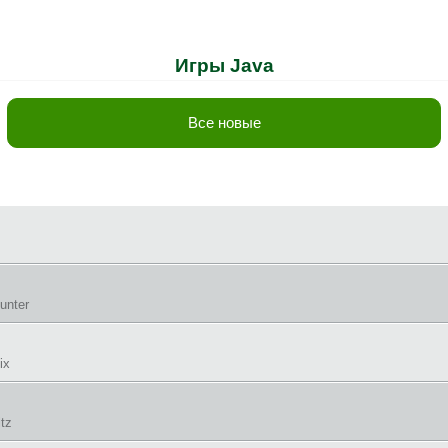
Игры Java
Все новые
unter
ix
tz