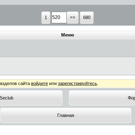
1
680
Меню
разделов сайта
войдите
или
зарегистрируйтесь
.
 Seclub
Фо
Главная