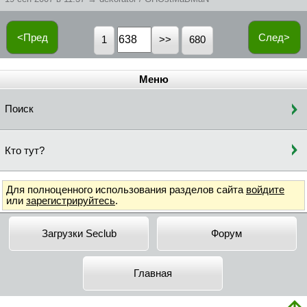
<Пред
След>
1
680
Меню
Поиск
Кто тут?
Для полноценного использования разделов сайта
войдите
или
зарегистрируйтесь
.
Загрузки Seclub
Форум
Главная