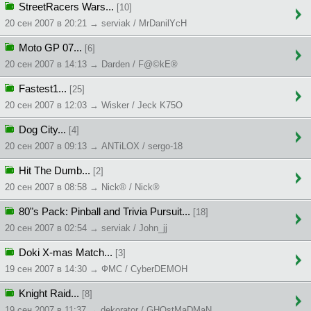
StreetRacers Wars...
[10]
20 сен 2007 в 20:21 → serviak / MrDanilYcH
Moto GP 07...
[6]
20 сен 2007 в 14:13 → Darden / F@©kE®
Fastest1...
[25]
20 сен 2007 в 12:03 → Wisker / Jeck K75O
Dog City...
[4]
20 сен 2007 в 09:13 → ANTiLOX / sergo-18
Hit The Dumb...
[2]
20 сен 2007 в 08:58 → Nick® / Nick®
80"s Pack: Pinball and Trivia Pursuit...
[18]
20 сен 2007 в 02:54 → serviak / John_jj
Doki X-mas Match...
[3]
19 сен 2007 в 14:30 → ФMC / CyberDEMOH
Knight Raid...
[8]
19 сен 2007 в 11:37 → dekorator / GHOstMaDMaN