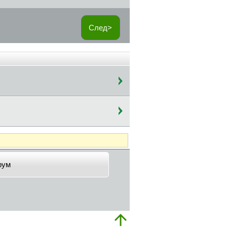
След>
рум