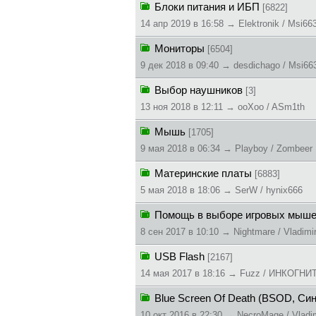
Блоки питания и ИБП
[6822]
14 апр 2019 в 16:58 → Elektronik / Msi66
Мониторы
[6504]
9 дек 2018 в 09:40 → desdichago / Msi66
Выбор наушников
[3]
13 ноя 2018 в 12:11 → ooXoo / ASm1th
Мышь
[1705]
9 мая 2018 в 06:34 → Playboy / Zombeer
Материнские платы
[6883]
5 мая 2018 в 18:06 → SerW / hynix666
Помощь в выборе игровых мыш
8 сен 2017 в 10:10 → Nightmare / Vladimi
USB Flash
[2167]
14 мая 2017 в 18:16 → Fuzz / ИНКОГНИ
Blue Screen Of Death (BSOD, Си
10 окт 2016 в 22:30 → NecroMage / Vladi