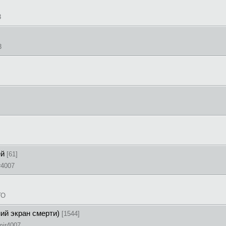
3
3
ей
[61]
r4007
ТО
ний экран смерти)
[1544]
mir4007