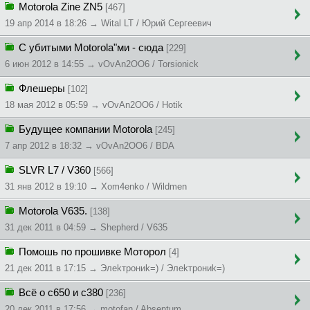
Motorola Zine ZN5
[467]
19 апр 2014 в 18:26 → Wital LT / Юрий Сергеевич
С убитыми Motorola"ми - сюда
[229]
6 июн 2012 в 14:55 → vOvAn2OO6 / Torsionick
Флешеры
[102]
18 мая 2012 в 05:59 → vOvAn2OO6 / Hotik
Будущее компании Motorola
[245]
7 апр 2012 в 18:32 → vOvAn2OO6 / BDA
SLVR L7 / V360
[566]
31 янв 2012 в 19:10 → Xom4enko / Wildmen
Motorola V635.
[138]
31 дек 2011 в 04:59 → Shepherd / V635
Помошь по прошивке Моторол
[4]
21 дек 2011 в 17:15 → Элekтpoниk=) / Элekтpoниk=)
Всё о с650 и с380
[236]
20 дек 2011 в 17:56 → motofan / Absentum