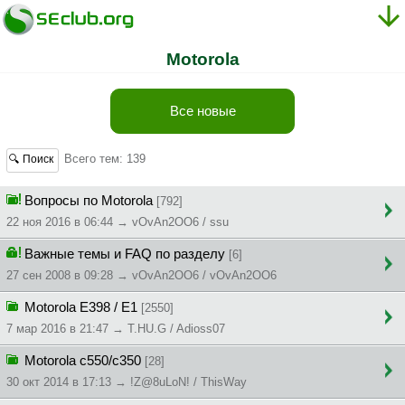
Motorola
Все новые
Всего тем: 139
🔍 Поиск
Вопросы по Motorola
[792]
22 ноя 2016 в 06:44 → vOvAn2OO6 / ssu
Важные темы и FAQ по разделу
[6]
27 сен 2008 в 09:28 → vOvAn2OO6 / vOvAn2OO6
Motorola E398 / E1
[2550]
7 мар 2016 в 21:47 → T.HU.G / Adioss07
Мotorola c550/c350
[28]
30 окт 2014 в 17:13 → !Z@8uLoN! / ThisWay