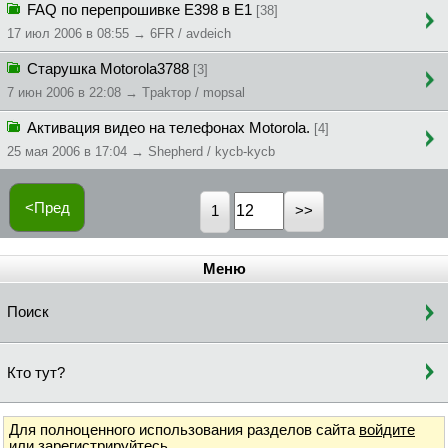
FAQ по перепрошивке Е398 в Е1
[38]
17 июл 2006 в 08:55 → 6FR / avdeich
Старушка Motorola3788
[3]
7 июн 2006 в 22:08 → Tpakтop / mopsal
Активация видео на телефонах Motorola.
[4]
25 мая 2006 в 17:04 → Shepherd / kycb-kycb
<Пред
1
Меню
Поиск
Кто тут?
Для полноценного использования разделов сайта
войдите
или
зарегистрируйтесь
.