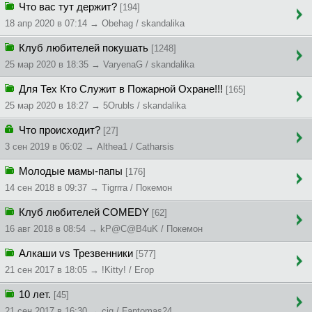
Что вас тут держит?
[194]
18 апр 2020 в 07:14 → Obehag / skandalika
Клуб любителей покушать
[1248]
25 мар 2020 в 18:35 → VaryenaG / skandalika
Для Тех Кто Служит в Пожарной Охране!!!
[165]
25 мар 2020 в 18:27 → 5Orubls / skandalika
Что происходит?
[27]
3 сен 2019 в 06:02 → Althea1 / Catharsis
Молодые мамы-папы
[176]
14 сен 2018 в 09:37 → Tigrrra / Покемон
Клуб любителей COMEDY
[62]
16 авг 2018 в 08:54 → kP@C@B4uK / Покемон
Алкаши vs Трезвенники
[577]
21 сен 2017 в 18:05 → !Kitty! / Егор
10 лет.
[45]
21 сен 2017 в 16:30 → cig / Fantomas24