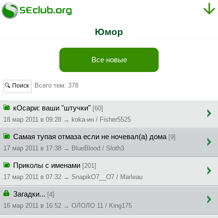
Юмор
Все новые
Всего тем: 378
🔍 Поиск
кОсари: ваши "штучки"
[60]
18 мар 2011 в 09:28 → koka-ин / Fisher5525
Самая тупая отмаза если не ночевал(а) дома
[9]
17 мар 2011 в 17:38 → BlueBlood / Sloth3
Приколы с именами
[201]
17 мар 2011 в 07:32 → SnapikO7__O7 / Marleau
Загадки...
[4]
16 мар 2011 в 16:52 → ОЛОЛО 11 / King175