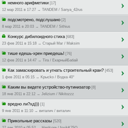
немного арифметики
[17]
12 мар 2011 в 17:27 → TANDEM / Sanya_42rus
подсмотрено, подслушано
[2]
8 мар 2011 в 20:03 → TANDEM / Sithius
Конкурс дибилоидного стиха
[683]
23 фев 2011 в 15:18 → Cтapый Maг / Maksim
тише едешь-хрен приедешь!
[76]
12 фев 2011 в 14:47 → Tira / ЕкарныйБабай
Как замаскировать и угнать строительный кран?
[453]
1 фев 2011 в 05:15 → Kpыcko / Водка 40°
Каким вы видете устройство-путинизатор
[8]
18 янв 2011 в 22:12 → Jelizium / Nikitozzz
вредно ли?хд)))
[1]
9 янв 2011 в 11:10 → виталич / виталич
Прикольные рассказы
[520]
27 дек 2010 в 05:52 → Hardcore / foxikK75O