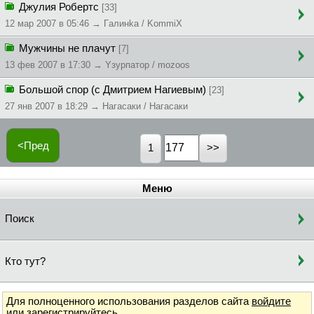
Джулия Робертс
[33]
12 мар 2007 в 05:46 → Гaлинka / KommiX
Мужчины не плачут
[7]
13 фев 2007 в 17:30 → Yзypпaтop / mozoos
Большой спор (с Дмитрием Нагиевым)
[23]
27 янв 2007 в 18:29 → Нагасаки / Нагасаки
<Пред
1
Меню
Поиск
Кто тут?
Для полноценного использования разделов сайта
войдите
или
зарегистрируйтесь
.