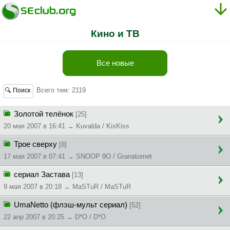
Кино и ТВ
Все новые
Всего тем: 2119
🔍 Поиск
Золотой телёнок
[25]
20 мая 2007 в 16:41 → Kuvalda / KisKiss
Трое сверху
[8]
17 мая 2007 в 07:41 → SNOOP 9O / Granatomet
сериал Застава
[13]
9 мая 2007 в 20:18 → MaSTuR / MaSTuR
UmaNetto (флэш-мульт сериал)
[52]
22 апр 2007 в 20:25 → D*O / D*O