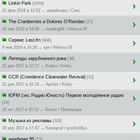
Linkin Park
[4164]
21 фев 2018 в 12:52 → измайлова / Core
The Cranberries и Dolores O'Riordan
[27]
15 янв 2018 в 19:59 → maddog68 / Aleksus78
Сервис Last.fm
[666]
8 янв 2018 в 14:28 → rgw / Aleksus78
Легенды зарубежного рока
[38]
22 дек 2017 в 22:27 → Kudzu / Kinky
CCR (Creedence Clearwater Revival)
[12]
22 дек 2017 в 22:15 → Apchix / Kinky
ЮFM (экс Радио Юность) Первое молодёжное радио
[14]
16 окт 2017 в 20:12 → Оскол / Прапорщик
Музыка из рекламы
[305]
30 апр 2017 в 17:47 → Kastapraf / prosto38ya
анафема 95
[32]