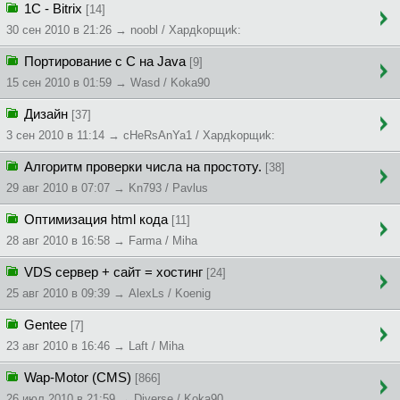
1C - Bitrix
[14]
30 сен 2010 в 21:26 → noobl / Xapдkopщиk:
Портирование с C на Java
[9]
15 сен 2010 в 01:59 → Wasd / Koka90
Дизайн
[37]
3 сен 2010 в 11:14 → cHeRsAnYa1 / Xapдkopщиk:
Алгоритм проверки числа на простоту.
[38]
29 авг 2010 в 07:07 → Kn793 / Pavlus
Оптимизация html кода
[11]
28 авг 2010 в 16:58 → Farma / Miha
VDS сервер + сайт = хостинг
[24]
25 авг 2010 в 09:39 → AlexLs / Koenig
Gentee
[7]
23 авг 2010 в 16:46 → Laft / Miha
Wap-Motor (CMS)
[866]
26 июл 2010 в 21:59 → Diverse / Koka90