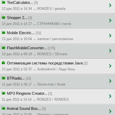
TireCalculator...
[3]
13 дек 2011 в 14:34 → ROMZES / goravla
Shopper 2...
[3]
13 дек 2011 в 14:27 → CTPAHH!K666 / novoii
Mobile Electric...
[11]
13 дек 2011 в 10:04 → samtron / pervozdannoe
FlashMobileConverter...
[175]
13 дек 2011 в 08:18 → ROMZES / SEmans
Оптимизация системы посредствами Java
[2]
13 дек 2011 в 02:37 → Androidinchi / Леди Ночь
BTRadio...
[11]
12 дек 2011 в 06:17 → Dimon-man / Aisek
MP3 Ringtone Creator...
[2]
11 дек 2011 в 14:14 → ROMZES / ROMZES
Animal Sound Box...
[3]
10 дек 2011 в 22:05 → Demonix / ceмaнcoв