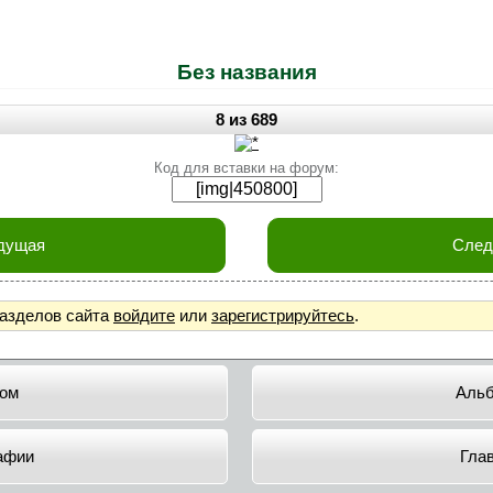
Без названия
8 из 689
Код для вставки на форум:
дущая
Сле
разделов сайта
войдите
или
зарегистрируйтесь
.
ом
Аль
афии
Гла