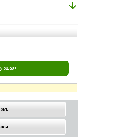
дующая>
бомы
вная