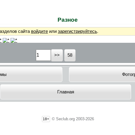
Разное
разделов сайта
войдите
или
зарегистрируйтесь
.
58
омы
Фотог
Главная
© Seclub.org 2003-2026
18+