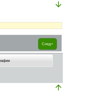
След>
рафии