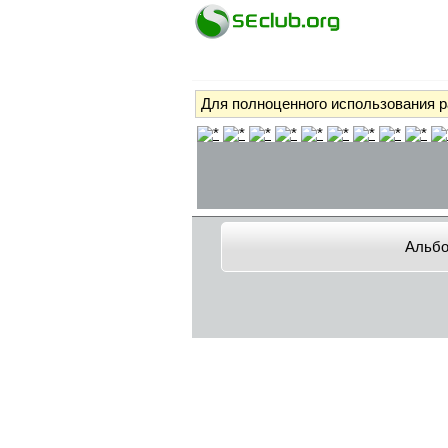
Для полноценного использования 
Альб