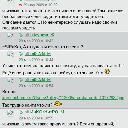
ts
29 мар 2009 в 10:39
изизюмa, так дело в том что ничего и не нашел! Там такие же
бесбашенные челы сидят и тоже хотят увидеть его...
Описание дается... Но неинтересно слушать надо своими
глазами увидеть
off
izizyuma
, Ж
29 мар 2009 в 10:42
~StRaKe), А откуда ты взял,что он есть?
off
m0sNN
, М
29 мар 2009 в 10:44
У них этот символ влияет на психику, а у ная слова "гы" и "Гг".
Ещё иностранцы никогда не поймут, что значит 0_о
off
m0sNN
, М
29 мар 2009 в 10:54
Вот он:
img.sunhome.ru/UsersGallery/112005/trumb/trumb_10172932.jpg
Так трудно найти что-ли?
off
ИнKOгHитPO
, М
29 мар 2009 в 10:55
изизюмa, а зачем такое придумывать? Если он древний,