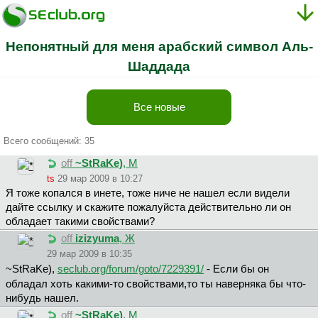
Непонятный для меня арабский символ Аль-
Шаддада
Все новые
Всего сообщений: 35
off
~StRaKe)
, М
ts
29 мар 2009 в 10:27
Я тоже копался в инете, тоже ниче не нашел если видели
дайте ссылку и скажите пожалуйста действительно ли он
обладает такими свойствами?
off
izizyuma
, Ж
29 мар 2009 в 10:35
~StRaKe),
seclub.org/forum/goto/7229391/
- Если бы он
обладал хоть какими-то свойствами,то ты наверняка бы что-
нибудь нашел.
off
~StRaKe)
, М