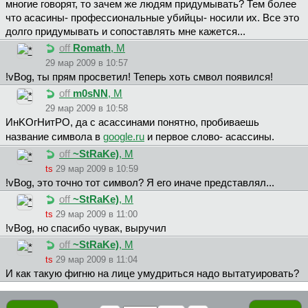
многие говорят, то зачем же людям придумывать? Тем более
что асасины- профессиональные убийцы- носили их. Все это
долго придумывать и сопоставлять мне кажется...
off
Romath
, М
29 мар 2009 в 10:57
!vBog, ты прям просветил! Теперь хоть смвол появился!
off
m0sNN
, М
29 мар 2009 в 10:58
ИнKOгHитPO, да с асассинами понятно, пробиваешь
название символа в
google.ru
и первое слово- асассины.
off
~StRaKe)
, М
ts
29 мар 2009 в 10:59
!vBog, это точно тот символ? Я его иначе представлял...
off
~StRaKe)
, М
ts
29 мар 2009 в 11:00
!vBog, но спасибо чувак, выручил
off
~StRaKe)
, М
ts
29 мар 2009 в 11:04
И как такую фигню на лице умудриться надо вытатуировать?