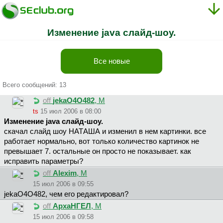
Изменение java слайд-шоу.
Все новые
Всего сообщений: 13
off
jekaO4O482
, М
ts
15 июл 2006 в 08:00
Изменение java слайд-шоу.
скачал слайд шоу НАТАША и изменил в нем картинки. все
работает нормально, вот только количество картинок не
превышает 7. остальные он просто не показывает. как
исправить параметры?
off
Alexim
, М
15 июл 2006 в 09:55
jekaO4O482, чем его редактировал?
off
ApxaHГEЛ
, М
15 июл 2006 в 09:58