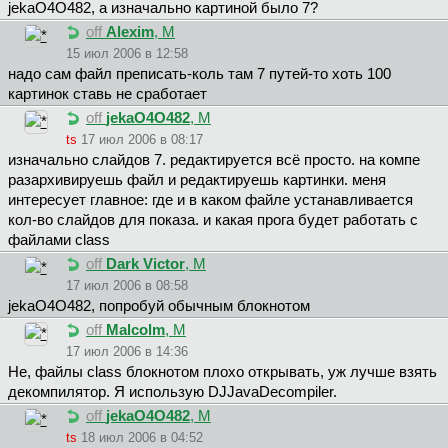
jekaO4O482, а изначально картиной было 7?
off
Alexim
, М
15 июл 2006 в 12:58
надо сам файл преписать-коль там 7 путей-то хоть 100
картинок ставь не сработает
off
jekaO4O482
, М
ts
17 июл 2006 в 08:17
изначально слайдов 7. редактируется всё просто. на компе
разархивируешь файл и редактируешь картинки. меня
интересует главное: где и в каком файле устанавливается
кол-во слайдов для показа. и какая прога будет работать с
файлами class
off
Dark Victor
, М
17 июл 2006 в 08:58
jekaO4O482, попробуй обычным блокнотом
off
Malcolm
, М
17 июл 2006 в 14:36
Не, файлы class блокнотом плохо открывать, уж лучше взять
декомпилятор. Я использую DJJavaDecompiler.
off
jekaO4O482
, М
ts
18 июл 2006 в 04:52