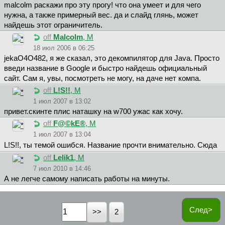
malcolm раскажи про эту прогу! что она умеет и для чего
нужна, а также примерный вес. да и слайд глянь, может
найдешь этот ограничитель.
off
Malcolm
, М
18 июл 2006 в 06:25
jekaO4O482, я же сказал, это декомпилятор для Java. Просто
введи название в Google и быстро найдешь официальный
сайт. Сам я, увы, посмотреть не могу, на даче нет компа.
off
L!S!!
, М
1 июл 2007 в 13:02
привет.скинте плис наташку на w700 ужас как хочу.
off
F@©kE®
, М
1 июл 2007 в 13:04
L!S!!, ты темой ошибся. Название прочти внимательно. Сюда
off
Lelik1
, М
7 июл 2010 в 14:46
А не легче самому написать работы на минуты.
След>
2