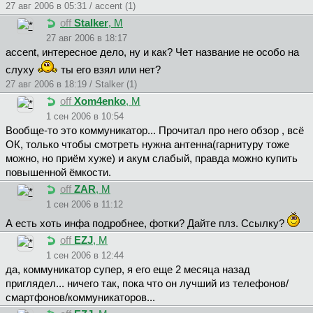
27 авг 2006 в 05:31 / accent (1)
off
Stalker
, М
27 авг 2006 в 18:17
accent, интересное дело, ну и как? Чет название не особо на
слуху
ты его взял или нет?
27 авг 2006 в 18:19 / Stalker (1)
off
Xom4enko
, М
1 сен 2006 в 10:54
Вообще-то это коммуникатор... Прочитал про него обзор , всё
ОК, только чтобы смотреть нужна антенна(гарнитуру тоже
можно, но приём хуже) и акум слабый, правда можно купить
повышенной ёмкости.
off
ZAR
, М
1 сен 2006 в 11:12
А есть хоть инфа подробнее, фотки? Дайте плз. Ссылку?
off
EZJ
, М
1 сен 2006 в 12:44
да, коммуникатор супер, я его еще 2 месяца назад
приглядел... ничего так, пока что он лучший из телефонов/
смартфонов/коммуникаторов...