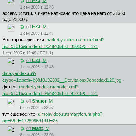
off
EZJ
, М
1 сен 2006 в 12:46
accent, кстати, в инете написано что цена на него от 21360
р.до 22500 р
off
EZJ
, М
1 сен 2006 в 12:47
Вот характеристики
market.yandex.ru/model.xml?
hid=91015&modelid=954840&hid=91015&_=121
1 сен 2006 в 12:49 / EZJ (1)
off
EZJ
, М
1 сен 2006 в 12:48
data.yandex.ru/i?
ctype=1&path=b0810192802__D:xvitalonxJobxpdaxi128.jpg
-
фотка -
market.yandex.ru/model.xml?
hid=91015&modelid=954840&hid=91015&_=121
off
Shuter
, М
8 сен 2006 в 22:57
тут еще кое что-
dimonvideo.ru/smart/forum.php?
op=6&id=1728096949&f=26
off
Mattt
, М
8 сен 2006 в 23:06