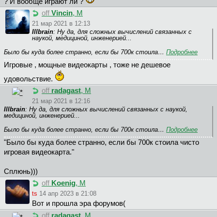
? И вообще играют ли ?
off
Vincin
, М
21 мар 2021 в 12:13
Illbrain
: Ну да, для сложных вычислений связанных с
наукой, медициной, инженерией...
Было бы куда более странно, если бы 700к стоила…
Подробнее
Игровые , мощные видеокарты , тоже не дешевое
удовольствие.
off
radagast
, М
21 мар 2021 в 12:16
Illbrain
: Ну да, для сложных вычислений связанных с наукой,
медициной, инженерией...
Было бы куда более странно, если бы 700к стоила…
Подробнее
"Было бы куда более странно, если бы 700к стоила чисто
игровая видеокарта."
Сплюнь)))
off
Koenig
, М
ts
14 апр 2023 в 21:08
Вот и прошла эра форумов(
off
radagast
, М