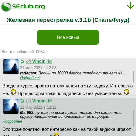
Железная перестрелка v.3.1b (СтальФлуд)
Все новые
Всего сообщений: 9054
off
Vincin
, М
21 мар 2021 в 12:08
radagast
: Зеоны по 10000 баксов передают привет =)…
Подробнее
Вроде в курсе, просто натолкнулся на эту видюху. Интересно
же.
Процессоры тоже попадались с без умной ценой.
off
Vincin
, М
21 мар 2021 в 12:11
Msi663
: ну так не всем нужны только для игр,есть и
другие направления использования вк и процов…
Подробнее
Это тоже понятно, вот интересно как на такой видюхе играют