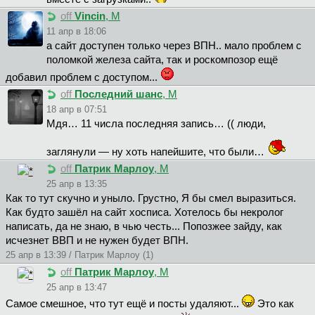
off
Vincin
, М
11 апр в 18:06
а сайт доступен только через ВПН.. мало проблем с
поломкой железа сайта, так и роскомпозор ещё
добавил проблем с доступом...
off
Последний шанс
, М
18 апр в 07:51
Мдя… 11 числа последняя запись… (( люди,
заглянули — ну хоть напейшите, что были…
off
Патрик Марлоу
, М
25 апр в 13:35
Как то тут скучно и уныло. Грустно, Я бы смел выразиться.
Как будто зашёл на сайт хосписа. Хотелось бы некролог
написать, да не знаю, в чью честь... Попозжее зайду, как
исчезнет ВВП и не нужен будет ВПН.
25 апр в 13:39 / Патрик Марлоу (1)
off
Патрик Марлоу
, М
25 апр в 13:47
Самое смешное, что тут ещё и посты удаляют...
Это как