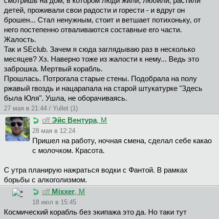
смотришь на дом, в котором люди жили, любили, растили
детей, проживали свои радости и горести - и вдруг он
брошен... Стал ненужным, стоит и ветшает потихоньку, от
него постепенно отваливаются составные его части.
Жалость.
Так и SEclub. Зачем я сюда заглядываю раз в несколько
месяцев? Хз. Наверно тоже из жалости к нему... Ведь это
заброшка. Мертвый корабль.
Прошлась. Потрогала старые стены. Подобрала на полу
ржавый гвоздь и нацарапала на старой штукатурке "Здесь
была Юля". Ушла, не оборачиваясь.
27 мая в 21:44 / Yullet (1)
off
Эйс Вентура
, М
28 мая в 12:24
Пришел на работу, ночная смена, сделал себе какао
с молочком. Красота.
С утра планирую нажраться водки с Фантой. В рамках
борьбы с алкоголизмом.
off
Mixxer
, М
18 июл в 15:45
Космический корабль без экипажа это да. Но таки тут