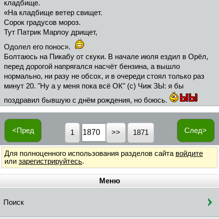
кладбище.
«На кладбище ветер свищет.
Сорок градусов мороз.
Тут Патрик Марлоу дрищет,
Одолел его понос».
Болтаюсь на Пикабу от скуки. В начале июля ездил в Орёл,
перед дорогой напрягался насчёт бензина, а вышло
нормально, ни разу не обсох, и в очереди стоял только раз
минут 20. "Ну а у меня пока всё ОК" (с) Чиж ЗЫ: я бы
поздравил бывшую с днём рождения, но боюсь.
<Пред
След>
1
1871
Для полноценного использования разделов сайта
войдите
или
зарегистрируйтесь
.
Меню
Поиск