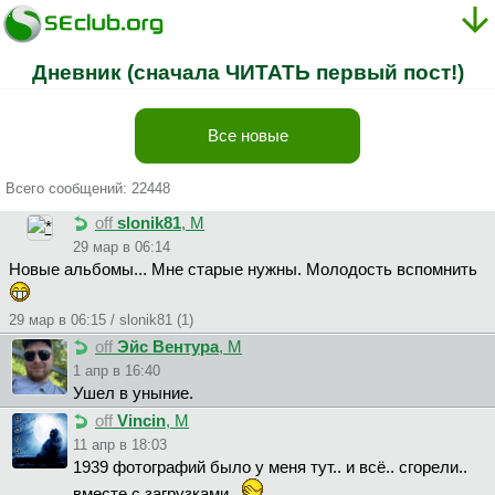
Дневник (сначала ЧИТАТЬ первый пост!)
Все новые
Всего сообщений: 22448
off
slonik81
, М
29 мар в 06:14
Новые альбомы... Мне старые нужны. Молодость вспомнить
29 мар в 06:15 / slonik81 (1)
off
Эйс Вентура
, М
1 апр в 16:40
Ушел в уныние.
off
Vincin
, М
11 апр в 18:03
1939 фотографий было у меня тут.. и всё.. сгорели..
вместе с загрузками..