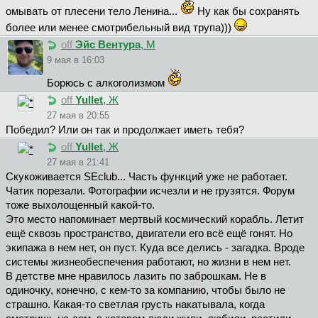
омывать от плесени тело Ленина...
Ну как бы сохранять
более или менее смотрибельный вид трупа)))
off
Эйс Вентура
, М
9 мая в 16:03
Борюсь с алкоголизмом
off
Yullet
, Ж
27 мая в 20:55
Победил? Или он так и продолжает иметь тебя?
off
Yullet
, Ж
27 мая в 21:41
Скукоживается SEclub... Часть функций уже не работает.
Чатик порезали. Фотографии исчезли и не грузятся. Форум
тоже выхолощенный какой-то.
Это место напоминает мертвый космический корабль. Летит
ещё сквозь пространство, двигатели его всё ещё гонят. Но
экипажа в нем нет, он пуст. Куда все делись - загадка. Вроде
системы жизнеобеспечения работают, но жизни в нем нет.
В детстве мне нравилось лазить по заброшкам. Не в
одиночку, конечно, с кем-то за компанию, чтобы было не
страшно. Какая-то светлая грусть накатывала, когда