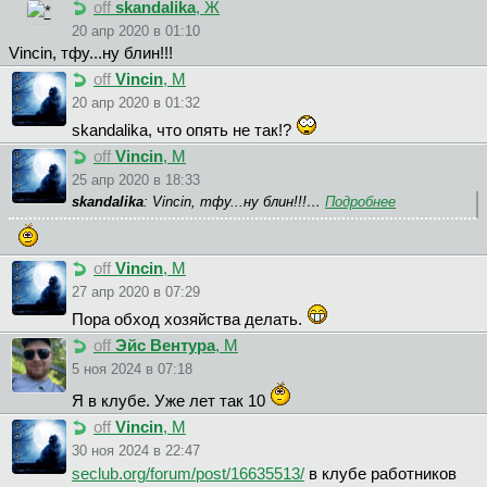
off
skandalika
, Ж
20 апр 2020 в 01:10
Vincin, тфу...ну блин!!!
off
Vincin
, М
20 апр 2020 в 01:32
skandalika, что опять не так!?
off
Vincin
, М
25 апр 2020 в 18:33
skandalika
: Vincin, тфу...ну блин!!!…
Подробнее
off
Vincin
, М
27 апр 2020 в 07:29
Пора обход хозяйства делать.
off
Эйс Вентура
, М
5 ноя 2024 в 07:18
Я в клубе. Уже лет так 10
off
Vincin
, М
30 ноя 2024 в 22:47
seclub.org/forum/post/16635513/
в клубе работников