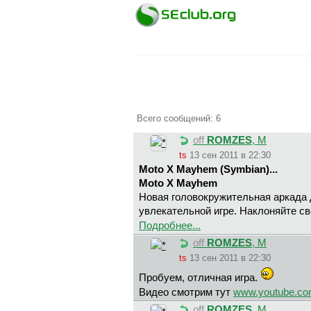
Всего сообщений: 6
off
ROMZES
, М
ts
13 сен 2011 в 22:30
Moto X Mayhem (Symbian)...
Moto X Mayhem
Новая головокружительная аркада 
увлекательной игре. Наклоняйте св
Подробнее...
off
ROMZES
, М
ts
13 сен 2011 в 22:30
Пробуем, отличная игра.
Видео смотрим тут
www.youtube.co
off
ROMZES
, М