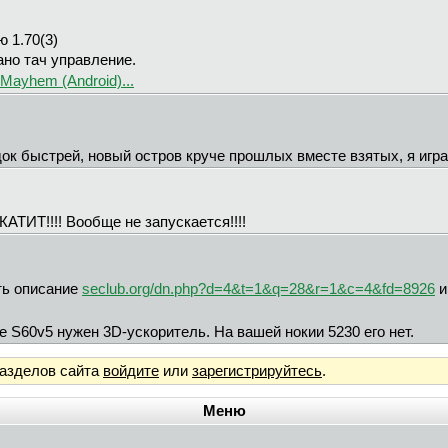
 1.70(3)
ано тач управление.
Mayhem (Android)...
док быстрей, новый остров круче прошлых вместе взятых, я игр
АТИТ!!!! Вообще не запускается!!!!
ть описание
seclub.org/dn.php?d=4&t=1&q=28&r=1&c=4&fd=8926
и
 S60v5 нужен 3D-ускоритель. На вашей нокии 5230 его нет.
разделов сайта
войдите
или
зарегистрируйтесь
.
Меню