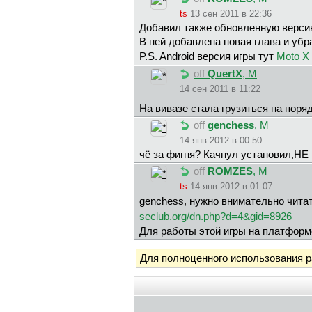
ts
13 сен 2011 в 22:36
Добавил также обновленную версию
В ней добавлена новая глава и убр
P.S. Android версия игры тут
Moto X 
off
QuertX
, М
14 сен 2011 в 11:22
На вивазе стала грузиться на поря
off
genchess
, М
14 янв 2012 в 00:50
чё за фигня? Качнул установил,НЕ К
off
ROMZES
, М
ts
14 янв 2012 в 01:07
genchess, нужно внимательно чита
seclub.org/dn.php?d=4&gid=8926
Для работы этой игры на платформе
Для полноценного использования 