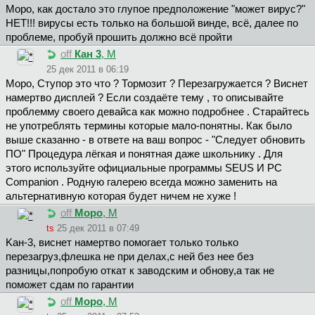
Mopo, как достало это глупое предположение "может вирус?"
НЕТ!!! вирусы есть только на большой винде, всё, далее по
проблеме, пробуй прошить должно всё пройти
off
Кан 3
, М
25 дек 2011 в 06:19
Mopo, Ступор это что ? Тормозит ? Перезагружается ? Виснет
намертво дисплей ? Если создаёте тему , то описывайте
проблемму своего девайса как можно подробнее . Старайтесь
не употреблять термины которые мало-понятны. Как было
выше сказанно - в ответе на ваш вопрос - "Следует обновить
ПО" Процедура лёгкая и понятная даже школьнику . Для
этого используйте официальные программы SEUS И PC
Companion . Родную галерею всегда можно заменить на
альтернативную которая будет ничем не хуже !
off
Mopo
, М
ts
25 дек 2011 в 07:49
Kaн-3, виснет намертво помогает только только
перезагруз,флешка не при делах,с ней без нее без
разницы,попробую откат к заводским и обнову,а так не
поможет сдам по гарантии
off
Mopo
, М