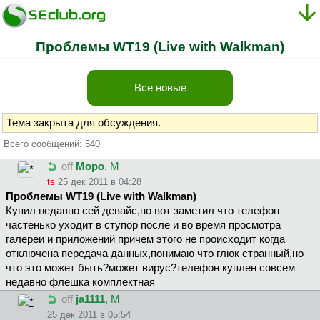
Проблемы WT19 (Live with Walkman)
Все новые
Тема закрыта для обсуждения.
Всего сообщений: 540
off
Mopo
, М
ts
25 дек 2011 в 04:28
Проблемы WT19 (Live with Walkman)
Купил недавно сей девайс,но вот заметил что телефон
частенько уходит в ступор после и во время просмотра
галереи и приложений причем этого не происходит когда
отключена передача данных,понимаю что глюк странный,но
что это может быть?может вирус?телефон куплен совсем
недавно флешка комплектная
off
ja1111
, М
25 дек 2011 в 05:54