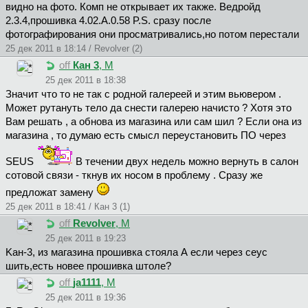
видно на фото. Комп не открывает их также. Ведройд
2.3.4,прошивка 4.02.А.0.58 P.S. сразу после
фотографирования они просматривались,но потом перестали
25 дек 2011 в 18:14 / Revolver (2)
off
Кан 3
, М
25 дек 2011 в 18:38
Значит что то не так с родной галереей и этим вьювером .
Может рутануть тело да снести галерею начисто ? Хотя это
Вам решать , а обнова из магазина или сам шил ? Если она из
магазина , то думаю есть смысл переустановить ПО через
SEUS
В течении двух недель можно вернуть в салон
сотовой связи - ткнув их носом в проблему . Сразу же
предложат замену
25 дек 2011 в 18:41 / Кан 3 (1)
off
Revolver
, М
25 дек 2011 в 19:23
Kaн-3, из магазина прошивка стояла А если через сеус
шить,есть новее прошивка штоле?
off
ja1111
, М
25 дек 2011 в 19:36