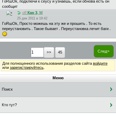
ГoRшOk, подключи к сеусу и узнаешь, если обнова есть он
сообщит
off
Кан 3
, М
25 дек 2011 в 19:42
ГoRшOk, Просто можешь на эту же и прошить . То есть
переустановить . Такое бывает . Переустановка лечит баги .
След>
45
Для полноценного использования разделов сайта
войдите
или
зарегистрируйтесь
.
Меню
Поиск
Кто тут?