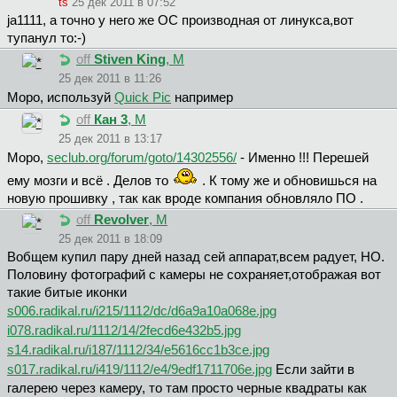
ts
25 дек 2011 в 07:52
ja1111, а точно у него же ОС производная от линукса,вот
тупанул то:-)
off
Stiven King
, М
25 дек 2011 в 11:26
Mopo, используй
Quick Pic
например
off
Кан 3
, М
25 дек 2011 в 13:17
Mopo,
seclub.org/forum/goto/14302556/
- Именно !!! Перешей
ему мозги и всё . Делов то
. К тому же и обновишься на
новую прошивку , так как вроде компания обновляло ПО .
off
Revolver
, М
25 дек 2011 в 18:09
Вобщем купил пару дней назад сей аппарат,всем радует, НО.
Половину фотографий с камеры не сохраняет,отображая вот
такие битые иконки
s006.radikal.ru/i215/1112/dc/d6a9a10a068e.jpg
i078.radikal.ru/1112/14/2fecd6e432b5.jpg
s14.radikal.ru/i187/1112/34/e5616cc1b3ce.jpg
s017.radikal.ru/i419/1112/e4/9edf1711706e.jpg
Если зайти в
галерею через камеру, то там просто черные квадраты как