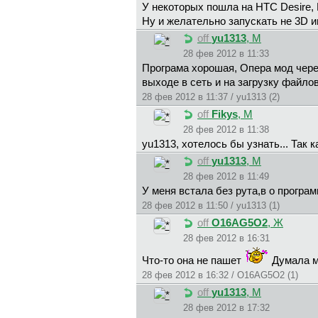
У некоторых пошла на HTC Desire, H
Ну и желательно запускать не 3D и
off
yu1313
, М
28 фев 2012 в 11:33
Програма хорошая, Опера мод через
выходе в сеть и на загрузку файлов
28 фев 2012 в 11:37 / yu1313 (2)
off
Fikys
, М
28 фев 2012 в 11:38
yu1313, хотелось бы узнать... Так 
off
yu1313
, М
28 фев 2012 в 11:49
У меня встала без рута,в о програм
28 фев 2012 в 11:50 / yu1313 (1)
off
O16AG5O2
, Ж
28 фев 2012 в 16:31
Что-то она не пашет
Думала мо
28 фев 2012 в 16:32 / O16AG5O2 (1)
off
yu1313
, М
28 фев 2012 в 17:32