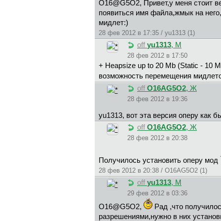
O16@G5O2, Привет,у меня стоит верс
появиться имя файла,жмык на него
мидлет:)
28 фев 2012 в 17:35 / yu1313 (1)
off
yu1313
, М
28 фев 2012 в 17:50
+ Heapsize up to 20 Mb (Static - 1
возможность перемещения мидлетов
off
O16AG5O2
, Ж
28 фев 2012 в 19:36
yu1313, вот эта версия оперу как 
off
O16AG5O2
, Ж
28 фев 2012 в 20:38
Получилось установить оперу мод
28 фев 2012 в 20:38 / O16AG5O2 (1)
off
yu1313
, М
29 фев 2012 в 03:36
O16@G5O2,
Рад ,что получилось
разрешениями,нужно в них установи