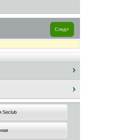
След>
и Seclub
вная