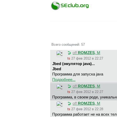
Всего сообщений: 57
off
ROMZES
, М
ts
27 фев 2012 в 22:27
Jbed (эмулятор java)...
Jbed
Программа для запуска java
Подробнее...
off
ROMZES
, М
ts
27 фев 2012 в 22:27
Программа, в своем роде, уникальна
off
ROMZES
, М
ts
27 фев 2012 в 22:28
Программа работает не на всех те