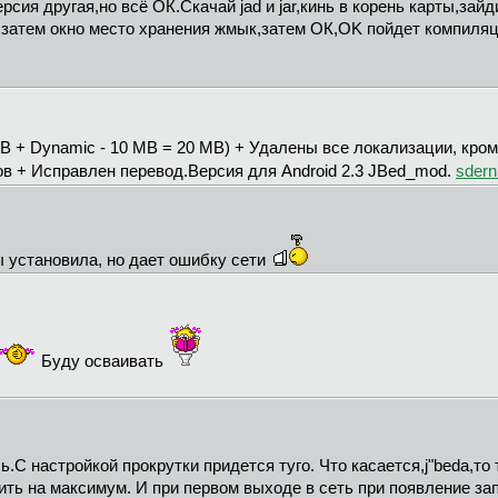
ия другая,но всё ОК.Скачай jad и jar,кинь в корень карты,зайди
,затем окно место хранения жмык,затем ОК,OK пойдет компиляц
0 MB + Dynamic - 10 MB = 20 MB) + Удалены все локализации, кр
 + Исправлен перевод.Версия для Android 2.3 JBed_mod.
sdern
бы установила, но дает ошибку сети
Буду осваивать
.С настройкой прокрутки придется туго. Что касается,j"beda,то
ть на максимум. И при первом выходе в сеть при появление зап