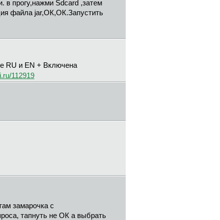
. в прогу,нажми Sdcard ,затем
ия файла jar,ОК,ОК.Запустить
оме RU и EN + Включена
i.ru/112919
 там замарочка с
роса, тапнуть не ОК а выбрать