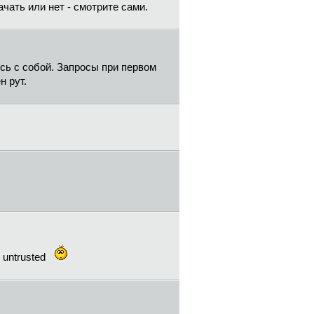
ачать или нет - смотрите сами.
ось с собой. Запросы при первом
н рут.
 untrusted