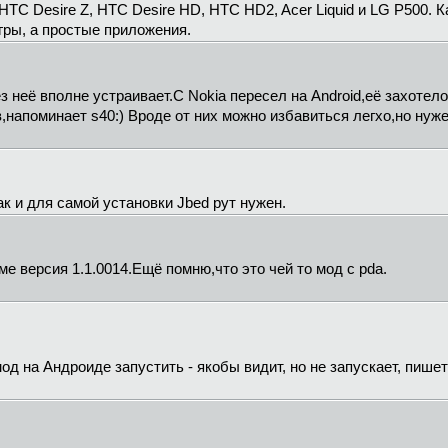
TC Desire Z, HTC Desire HD, HTC HD2, Acer Liquid и LG P500. К
гры, а простые приложения.
 неё вполне устраивает.С Nokia пересел на Android,её захотел
,напоминает s40:) Вроде от них можно избавиться легхо,но нуже
как и для самой установки Jbed рут нужен.
ме версия 1.1.0014.Ещё помню,что это чей то мод с pda.
д на Андроиде запустить - якобы видит, но не запускает, пишет