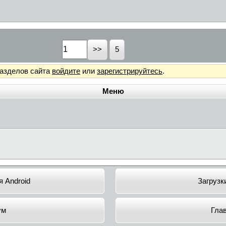
5
разделов сайта
войдите
или
зарегистрируйтесь
.
Меню
 Android
Загрузк
ум
Гла