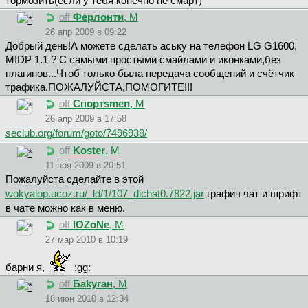
тормозить(если у тебя конечно не смарт)
off
Ферлонти
, М
26 апр 2009 в 09:22
Добрый день!А можете сделать аську на телефон LG G1600,
MIDP 1.1 ? С самыми простыми смайлами и иконками,без
плагинов...Чтоб только была передача сообщений и счётчик
трафика.ПОЖАЛУЙСТА,ПОМОГИТЕ!!!
off
Cпopтsmen
, М
26 апр 2009 в 17:58
seclub.org/forum/goto/7496938/
off
Koster
, М
11 ноя 2009 в 20:51
Пожалуйста сделайте в этой
wokyalop.ucoz.ru/_ld/1/107_dichat0.7822.jar
графич чат и шрифт
в чате можно как в меню.
off
IOZoNe
, М
27 мар 2010 в 10:19
бapни я,
:gg:
off
Бakyгaн
, М
18 июн 2010 в 12:34