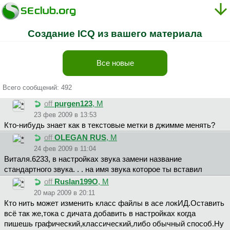
Создание ICQ из вашего материала
Все новые
Всего сообщений: 492
off
purgen123
, М
23 фев 2009 в 13:53
Кто-нибудь знает как в текстовые метки в джимме менять?
off
OLEGAN RUS
, М
24 фев 2009 в 11:04
Bитaля.6233, в настройках звука замени название
стандартного звука. . . на имя звука которое ты вставил
off
Ruslan199O
, М
20 мар 2009 в 20:11
Кто нить может изменить класс файлы в асе локИД.Оставить
всё так же,тока с дичата добавить в настройках когда
пишешь графический,классический,либо обычный способ.Ну