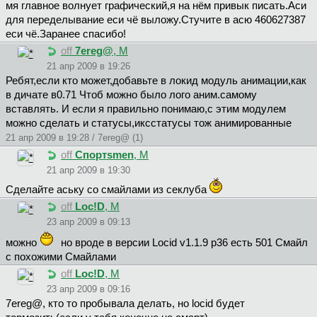
мя главное волнует графический,я на нём привык писать.Аси
для переделывание еси чё выложу.Стучите в асю 460627387
еси чё.Заранее спасибо!
off
7ereg@
, М
21 апр 2009 в 19:26
Ребят,если кто может,добавьте в локид модуль анимации,как
в дичате в0.71 Чтоб можно было лого аним.самому
вставлять. И если я правильно понимаю,с этим модулем
можно сделать и статусы,иксстатусы тож анимированные
21 апр 2009 в 19:28 / 7ereg@ (1)
off
Cпopтsmen
, М
21 апр 2009 в 19:30
Сделайте аську со смайлами из секлуба
off
Loc!D
, М
23 апр 2009 в 09:13
можно
но вроде в версии Locid v1.1.9 p36 есть 501 Смайл
с похожими Смайлами
off
Loc!D
, М
23 апр 2009 в 09:16
7ereg@, кто то пробывала делать, но locid будет