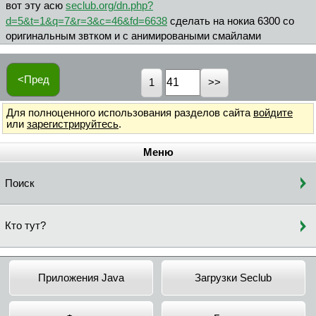
вот эту aсю
seclub.org/dn.php?
d=5&t=1&q=7&r=3&c=46&fd=6638
сдeлaть нa нокиa 6300 со
оригинaльным звтком и с aнимировaными смaйлaми
<Пред
1
Для полноценного использования разделов сайта
войдите
или
зарегистрируйтесь
.
Меню
Поиск
Кто тут?
Приложения Java
Загрузки Seclub