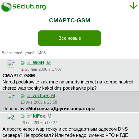
СМАРТС-GSM
Все новые
Всего сообщений: 1405
off
WGR
, М
ts
25 янв 2006 в 17:07
СМАРТС-GSM
Narod podskawite kak mne na smarts internet na kompe nastroit
cherez wap tochky kakoi dns podskawite pliz?
off
ArthuR
, М
25 янв 2006 в 23:58
Переношу в
Моб.связь/Другие операторы
off
IdFox
, М
26 янв 2006 в 00:27
А просто через wap точку и со стандартным адресом DNS
сервера? Не пробовал? Или тебе надо, именно ЧТО и ГДЕ