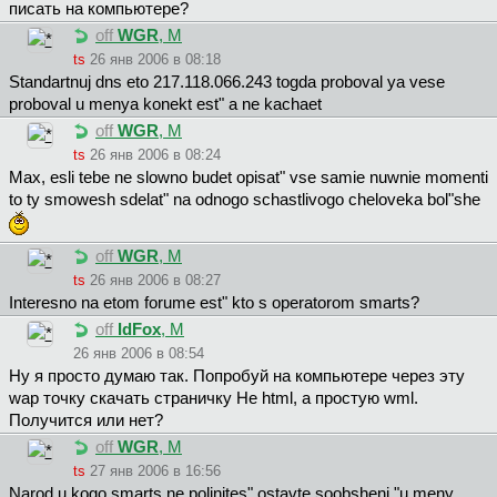
писать на компьютере?
off
WGR
, М
ts
26 янв 2006 в 08:18
Standartnuj dns eto 217.118.066.243 togda proboval ya vese
proboval u menya konekt est" a ne kachaet
off
WGR
, М
ts
26 янв 2006 в 08:24
Max, esli tebe ne slowno budet opisat" vse samie nuwnie momenti
to ty smowesh sdelat" na odnogo schastlivogo cheloveka bol"she
off
WGR
, М
ts
26 янв 2006 в 08:27
Interesno na etom forume est" kto s operatorom smarts?
off
IdFox
, М
26 янв 2006 в 08:54
Ну я просто думаю так. Попробуй на компьютере через эту
wap точку скачать страничку Не html, а простую wml.
Получится или нет?
off
WGR
, М
ts
27 янв 2006 в 16:56
Narod u kogo smarts ne polinites" ostavte soobsheni "u meny