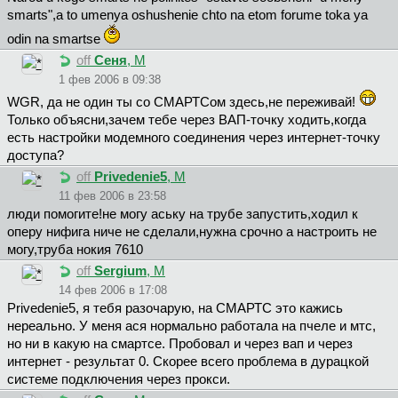
smarts",a to umenya oshushenie chto na etom forume toka ya
odin na smartse
off
Сеня
, М
1 фев 2006 в 09:38
WGR, да не один ты со СМАРТСом здесь,не переживай!
Только объясни,зачем тебе через ВАП-точку ходить,когда
есть настройки модемного соединения через интернет-точку
доступа?
off
Privedenie5
, М
11 фев 2006 в 23:58
люди помогите!не могу аську на трубе запустить,ходил к
оперу нифига ниче не сделали,нужна срочно а настроить не
могу,труба нокия 7610
off
Sergium
, М
14 фев 2006 в 17:08
Privedenie5, я тебя разочарую, на СМАРТС это кажись
нереально. У меня ася нормально работала на пчеле и мтс,
но ни в какую на смартсе. Пробовал и через вап и через
интернет - результат 0. Скорее всего проблема в дурацкой
системе подключения через прокси.