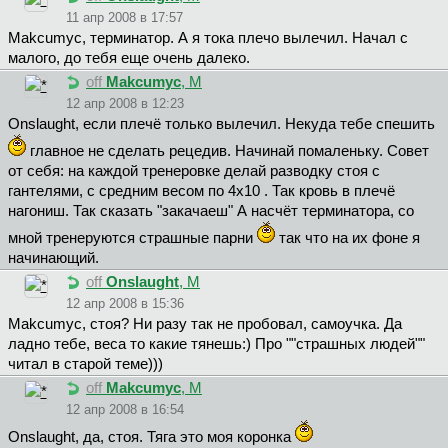
11 апр 2008 в 17:57
Makcumyc, терминатор. А я тока плечо вылечил. Начал с
малого, до тебя еще очень далеко.
off
Makcumyc
, М
12 апр 2008 в 12:23
Onslaught, если плечё только вылечил. Некуда тебе спешить
главное не сделать рецедив. Начинай помаленьку. Совет
от себя: на каждой тренеровке делай разводку стоя с
гантелями, с средним весом по 4х10 . Так кровь в плечё
нагониш. Так сказать "закачаеш" А насчёт терминатора, со
мной тренеруются страшные парни
так что на их фоне я
начинающий.
off
Onslaught
, М
12 апр 2008 в 15:36
Makcumyc, стоя? Ни разу так не пробовал, самоучка. Да
ладно тебе, веса то какие тянешь:) Про ""страшных людей""
читал в старой теме)))
off
Makcumyc
, М
12 апр 2008 в 16:54
Onslaught, да, стоя. Тяга это моя коронка