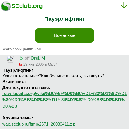
Пауэрлифтинг
Все новые
Всего сообщений: 2740
off
Orel
, М
ts
29 янв 2006 в 09:57
Пауэрлифтинг
Как стать сильнее?Как больше выжать, вытянуть?
Экипировка!
Для тех, кто не в теме:
ru.wikipedia.org/wiki/%D0%9F%D0%B0%D1%83%D1%8D%D1
%80%D0%BB%D0%B8%D1%84%D1%82%D0%B8%D0%BD%
D0%B3
Архивы темы:
wap.seclub.ru/ftmp/2571_20080411.zip