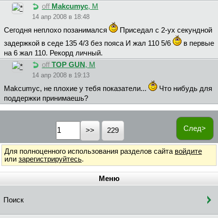
off
Makcumyc
, М
14 апр 2008 в 18:48
Сегодня неплохо позанимался
Приседал с 2-ух секундной
задержкой в седе 135 4/3 без пояса И жал 110 5/6
в первые
на 6 жал 110. Рекорд личный.
off
TOP GUN
, М
14 апр 2008 в 19:13
Makcumyc, не плохие у тебя показатели...
Что нибудь для
поддержки принимаешь?
След>
229
Для полноценного использования разделов сайта
войдите
или
зарегистрируйтесь
.
Меню
Поиск