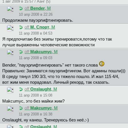
1 авг 2009 в 15:57 / Аанг (5)
off
Bender
, М
10 апр 2008 в 22:26
Продолжаем пауэрлифтингировать.
off
M. Cпopт
, М
11 апр 2008 в 04:53
Я предпочитаю без экипы тренироватся,потому что так
лучше выраженны человеческие возможности
off
Makcumyc
, М
11 апр 2008 в 09:03
Bender, "пауэрлифтингировать" нет такого слова
Правильно: Заниматся пауэрлифтингом. Вот админы пошли)))
В среду тянул 190 3/3, что то тяжело пошло. И жал 115 4/4,
вот жим меня порадовал. Личный рекорд, так сказать.
off
Onslaught
, М
11 апр 2008 в 15:08
Makcumyc, это без майки жим?
off
Makcumyc
, М
11 апр 2008 в 16:38
Onslaught, ну канеш. Тренеруюсь без неё.:-)
off
Onslaught
, М