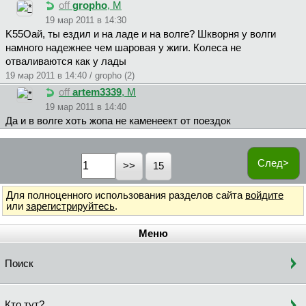
off
gropho
, М
19 мар 2011 в 14:30
K55Oaй, ты ездил и на ладе и на волге? Шкворня у волги
намного надежнее чем шаровая у жиги. Колеса не
отваливаются как у лады
19 мар 2011 в 14:40 / gropho (2)
off
artem3339
, М
19 мар 2011 в 14:40
Да и в волге хоть жопа не каменеект от поездок
След>
15
Для полноценного использования разделов сайта
войдите
или
зарегистрируйтесь
.
Меню
Поиск
Кто тут?