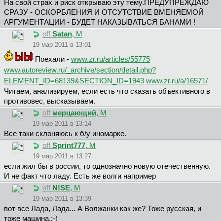
На свой страх и риск открываю эту тему.ПРЕДУПРЕЖДАЮ
СРАЗУ - ОСКОРБЛЕНИЯ И ОТСУТСТВИЕ ВМЕНЯЕМОЙ
АРГУМЕНТАЦИИ - БУДЕТ НАКАЗЫВАТЬСЯ БАНАМИ !
off
Satan
, М
19 мар 2011 в 13:01
Поехали -
www.zr.ru/articles/55775
www.autoreview.ru/_archive/section/detail.php?
ELEMENT_ID=68139&SECTION_ID=1943
www.zr.ru/a/16571/
Читаем, анализируем, если есть что сказать объективного в
противовес, высказываем.
off
мерцающий
, М
19 мар 2011 в 13:14
Все таки склоняюсь к б/у иномарке.
off
Sprint777
, М
19 мар 2011 в 13:27
если жил бы в россии, то однозначно новую отечественную.
И не факт что ладу. Есть же волги например
off
N!SE
, М
19 мар 2011 в 13:39
вот все Лада, Лада... А Волжанки как же? Тоже русская, и
тоже машина.:-)