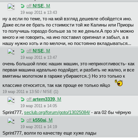
off
N!SE
, М
19 мар 2011 в 13:43
ну а если по теме, то на мой взгляд дешевле обойдется ино.
Даже если ее брать по стоимости той же Калины или Приоры
то получишь гораздо больше за те же деньги.А про з/ч можно
много и не говорить, на ино поставил оригинал и забыл, а в
нашу нужно хоть и по мелочи, но постоянно вкладываться...
off
N!SE
, М
19 мар 2011 в 13:47
очень большой плюс наших машин, это неприхотливость- как
первая машина идеально подойдет, и разбить не жалко, и все
вмятины молотком в гараже убираются.:) Но это только к
классике относится, так как проще ее только яйцо
19 мар 2011 в 13:50 / N!SE (1)
off
artem3339
, М
19 мар 2011 в 14:05
Sprint777,
seclub.org/forum/goto/13025084/
- ага 02 бы чёрную
off
k550ai
, М
19 мар 2011 в 14:19
Sprint777, волги по качеству еще хуже лады