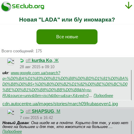
Новая "LADA" или б/у иномарка?
Все новые
Всего сообщений: 175
off
kurtka Ko
, Ж
28 авг 2015 в 09:10
ukr
:
www.google.com.ua/search?
q=%D0%BA%D1%83%D0%B1%D0%B8%D0%BD%D1%81%D0%BA%
D0%B8%D0%B5+%D0%B0%D0%B2%D1%82%D0%BE%D0%BC%D0
%BE%D0%B1%D0%B8%D0%BB%D0%B8&hl=ru-
RU&source=univ&tbm=isch&tbo=u&sa=X&ved=0
…
Подробнее
cdn.autocentre.ua/images/stories/march09/kubaseven1.jpg
off
SHAPSUG
, М
7 сен 2015 в 16:42
Новый Диван
: Она нигде не в почёте. Корыто для тех, у кого нет
денег на большее и для тех, кто жмотится на большее.…
Подробнее