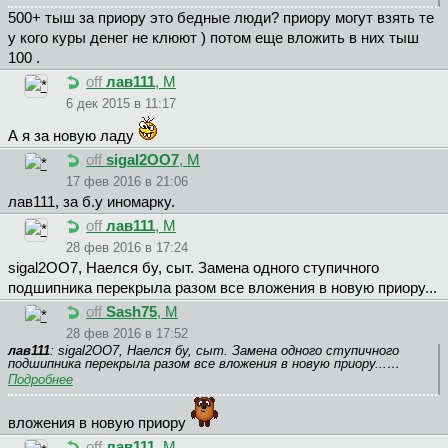
500+ тыш за приору это бедные люди? приору могут взять те
у кого куры денег не клюют ) потом еще вложить в них тыш
100 .
off
лав111
, М
6 дек 2015 в 11:17
А я за новую ладу
off
sigal2OO7
, М
17 фев 2016 в 21:06
лав111, за б.у иномарку.
off
лав111
, М
28 фев 2016 в 17:24
sigal2OO7, Наелся бу, сыт. Замена одного ступичного
подшипника перекрыла разом все вложения в новую приору...
off
Sash75
, М
28 фев 2016 в 17:52
лав111
: sigal2OO7, Наелся бу, сыт. Замена одного ступичного
подшипника перекрыла разом все вложения в новую приору...…
Подробнее
вложения в новую приору
off
лав111
, М