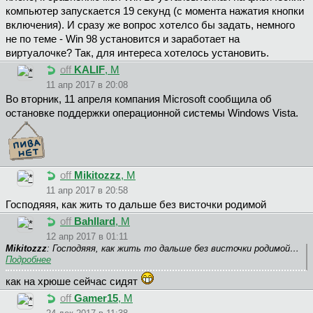
компьютер запускается 19 секунд (с момента нажатия кнопки
включения). И сразу же вопрос хотелсо бы задать, немного
не по теме - Win 98 установится и заработает на
виртуалочке? Так, для интереса хотелось установить.
off
KALIF
, М
11 апр 2017 в 20:08
Во вторник, 11 апреля компания Microsoft сообщила об
остановке поддержки операционной системы Windows Vista.
off
Mikitozzz
, М
11 апр 2017 в 20:58
Господяяя, как жить то дальше без висточки родимой
off
Bahllard
, М
12 апр 2017 в 01:11
Mikitozzz
: Господяяя, как жить то дальше без висточки родимой…
Подробнее
как на хрюше сейчас сидят
off
Gamer15
, М