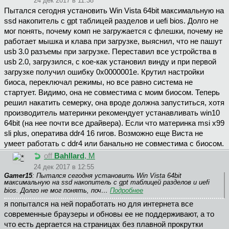
24 дек 2017 в 11:38
Пытался сегодня установить Win Vista 64bit максимальную на
ssd накопитель с gpt таблицей разделов и uefi bios. Долго не
мог понять, почему комп не загружается с флешки, почему не
работает мышка и клава при загрузке, выяснил, что не пашут
usb 3.0 разъемы при загрузке. Переставил все устройства в
usb 2.0, загрузился, с кое-как установил винду и при первой
загрузке получил ошибку 0x0000001е. Крутил настройки
биоса, переключал режимы, но все равно система не
стартует. Видимо, она не совместима с моим биосом. Теперь
решил накатить семерку, она вроде должна запуститься, хотя
производитель материнки рекомендует устанавливать win10
64bit (на нее почти все драйвера). Если что материнка msi x99
sli plus, оператива ddr4 16 гигов. Возможно еще Виста не
умеет работать с ddr4 или банально не совместима с биосом.
off
Bahllard
, М
24 дек 2017 в 12:55
Gamer15
: Пытался сегодня установить Win Vista 64bit
максимальную на ssd накопитель с gpt таблицей разделов и uefi
bios. Долго не мог понять, поч…
Подробнее
я попытался на ней поработать но для интернета все
современные браузеры и обновы ее не поддерживают, а то
что есть дергается на страницах без плавной прокрутки