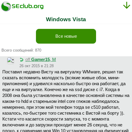
Windows Vista
Все новые
Всего сообщений: 870
off
Gamer15
, М
26 окт 2015 в 21:28
Поставил недавно Висту на виртуалку WMware, решил так
сказать вспомнить молодость (всякие живые обои, мини-
приложения) и удивился насколько быстро она работает, да
еще и на виртуалке. Конечно же на ssd диске с i7. Когда в
2008 она была установленна в качестве основной системы на
каком-то hdd и стареньком intel core глюков наблюдалось
немеренно, при этом мой телефон тогда se c510 работал,
казалось, по-быстрее того системника с Вистой на борту )).
Кстати что касается скорости запуска, то с момента
включения и до загрузки проходит менее 26 секунд, что не
плохо, к сравнению моя Win 10 установленная на физический