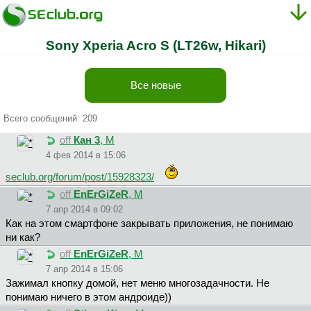
Sony Xperia Acro S (LT26w, Hikari)
Все новые
Всего сообщений: 209
off
Кан 3
, М
4 фев 2014 в 15:06
seclub.org/forum/post/15928323/
off
EnErGiZeR
, М
7 апр 2014 в 09:02
Как на этом смартфоне закрывать приложения, не понимаю
ни как?
off
EnErGiZeR
, М
7 апр 2014 в 15:06
Зажимал кнопку домой, нет меню многозадачности. Не
понимаю ничего в этом андроиде))