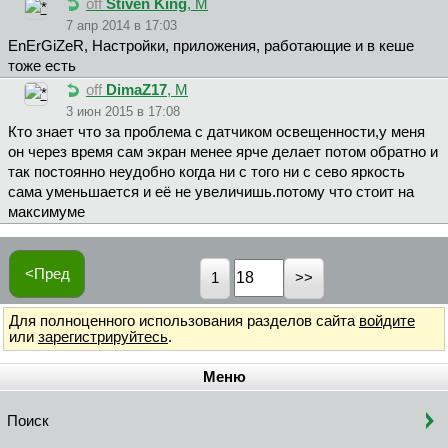
off
Stiven King
, М
7 апр 2014 в 17:03
EnErGiZeR, Настройки, приложения, работающие и в кеше
тоже есть
off
DimaZ17
, М
3 июн 2015 в 17:08
Кто знает что за проблема с датчиком освещенности,у меня
он через время сам экран менее ярче делает потом обратно и
так постоянно неудобно когда ни с того ни с сево яркость
сама уменьшается и её не увеличишь.потому что стоит на
максимуме
<Пред
1
Для полноценного использования разделов сайта
войдите
или
зарегистрируйтесь
.
Меню
Поиск