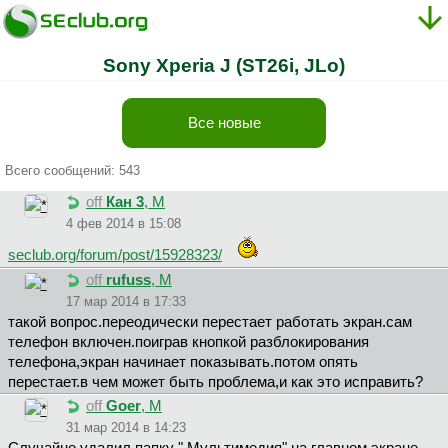
Sony Xperia J (ST26i, JLo)
Все новые
Всего сообщений: 543
off
Кан 3
, М
4 фев 2014 в 15:08
seclub.org/forum/post/15928323/
off
rufuss
, М
17 мар 2014 в 17:33
такой вопрос.переодически перестает работать экран.сам
телефон включен.поиграв кнопкой разблокирования
телефона,экран начинает показывать.потом опять
перестает.в чем может быть проблема,и как это исправить?
off
Goer
, М
31 мар 2014 в 14:23