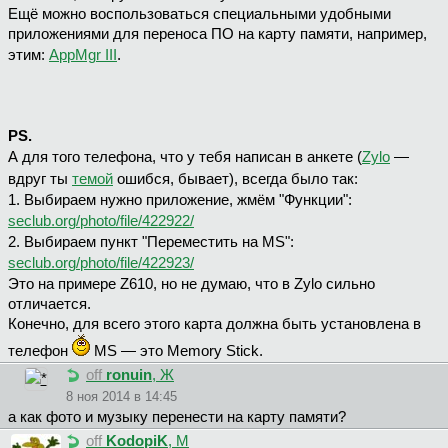
Ещё можно воспользоваться специальными удобными
приложениями для переноса ПО на карту памяти, например,
этим:
AppMgr III
.
PS.
А для того телефона, что у тебя написан в анкете (
Zylo
—
вдруг ты
темой
ошибся, бывает), всегда было так:
1. Выбираем нужно приложение, жмём "Функции":
seclub.org/photo/file/422922/
2. Выбираем пункт "Переместить на MS":
seclub.org/photo/file/422923/
Это на примере Z610, но не думаю, что в Zylo сильно
отличается.
Конечно, для всего этого карта должна быть установлена в
телефон
MS — это Memory Stick.
off
ronuin
, Ж
8 ноя 2014 в 14:45
а как фото и музыку перенести на карту памяти?
off
KodopiK
, М