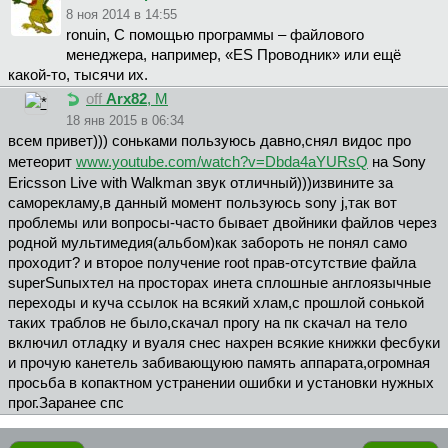
8 ноя 2014 в 14:55
ronuin, С помощью программы – файлового
менеджера, например, «ES Проводник» или ещё
какой-то, тысячи их.
off
Arx82
, М
18 янв 2015 в 06:34
всем привет))) соньками пользуюсь давно,снял видос про
метеорит
www.youtube.com/watch?v=Dbda4aYURsQ
на Sony
Ericsson Live with Walkman звук отличный)))извините за
саморекламу,в данный момент пользуюсь sony j,так вот
проблемы или вопросы-часто бывает двойники файлов через
родной мультимедия(альбом)как забороть не понял само
проходит? и второе получение root прав-отсутствие файла
superSuпыхтел на просторах инета сплошные англоязычные
переходы и куча ссылок на всякий хлам,с прошлой сонькой
таких траблов не было,скачал прогу на пк скачал на тело
включил отладку и вуаля снес нахрен всякие книжки фесбуки
и прочую канетель забивающуюю память аппарата,огромная
просьба в копактном устранении ошибки и установки нужных
прог.Заранее спс