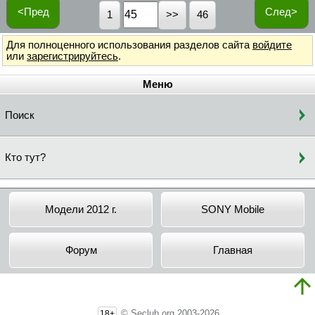
<Пред
След>
1
46
Для полноценного использования разделов сайта
войдите
или
зарегистрируйтесь
.
Меню
Поиск
Кто тут?
Модели 2012 г.
SONY Mobile
Форум
Главная
© Seclub.org 2003-2026
18+