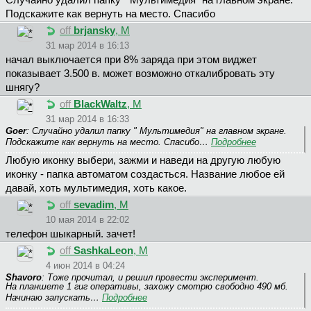
Случайно удалил папку " Мультимедия" на главном экране.
Подскажите как вернуть на место. Спасибо
off
brjansky
, М
31 мар 2014 в 16:13
начал выключается при 8% заряда при этом виджет
показывает 3.500 в. может возможно откалибровать эту
шнягу?
off
BlackWaltz
, М
31 мар 2014 в 16:33
Goer
: Случайно удалил папку " Мультимедия" на главном экране.
Подскажите как вернуть на место. Спасибо…
Подробнее
Любую иконку выбери, зажми и наведи на другую любую
иконку - папка автоматом создасться. Название любое ей
давай, хоть мультимедия, хоть какое.
off
sevadim
, М
10 мая 2014 в 22:02
телефон шыкарный. зачет!
off
SashkaLeon
, М
4 июн 2014 в 04:24
Shavoro
: Тоже прочитал, и решил провести эксперимент.
На планшете 1 гиг оперативы, захожу смотрю свободно 490 мб.
Начинаю запускать…
Подробнее