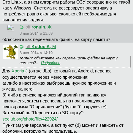
Это Linux, а в нем алгоритм работы ОЗУ совершенно не такой
как у Windows. Система не резервирует оперативку,а
потребляет ровно сколько, сколько ей необходимо для
выполнения задачи.
off
ronuin
, Ж
8 ноя 2014 в 13:59
объясните как перемещать файлы на карту памяти?
off
KodopiK
, М
8 ноя 2014 в 14:19
ronuin
: объясните как перемещать файлы на карту
памяти?…
Подробнее
Для
Xperia J
(он же JLo), который на Android, перенос
осуществляется через меню приложения:
а) либо в настройках выбираешь нужное приложение и
жмёшь на него;
б) либо в списке приложений долгий тап на иконку
приложеня, затем переносишь на появляющуюся
пиктограмму "О приложении" (буква "i" в кружочке).
Затем жмёшь "Перенести на SD-карту":
seclub.org/photo/file/422924/
Пункт (а) универсален, а вот пункт (б) может и зависеть от
оболочки, которую ты используешь.