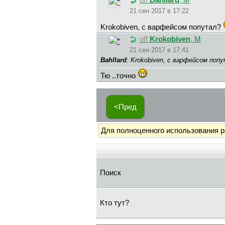
off
Bahllard
, М
21 сен 2017 в 17:22
Krokobiven, с варфейсом попутал?
off
Krokobiven
, М
21 сен 2017 в 17:41
Bahllard
: Krokobiven, с варфейсом поп
Тю ..точно
<Пред
Для полноценного использования 
Поиск
Кто тут?