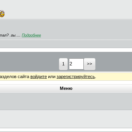
утал? .гы.…
Подробнее
1
разделов сайта
войдите
или
зарегистрируйтесь
.
Меню