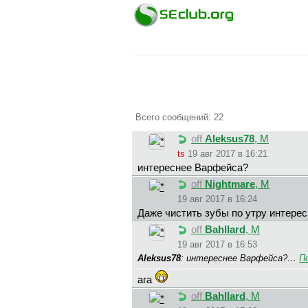
Всего сообщений: 22
off
Aleksus78
, М
ts
19 авг 2017 в 16:21
интереснее Варфейса?
off
Nightmare
, М
19 авг 2017 в 16:24
Даже чистить зубы по утру интере
off
Bahllard
, М
19 авг 2017 в 16:53
Aleksus78
: интереснее Варфейса?…
П
ага
off
Bahllard
, М