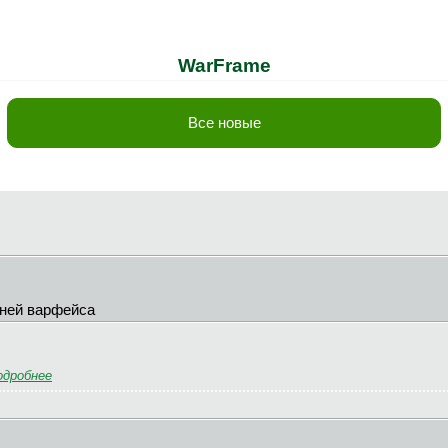
WarFrame
Все новые
сней варфейса
одробнее