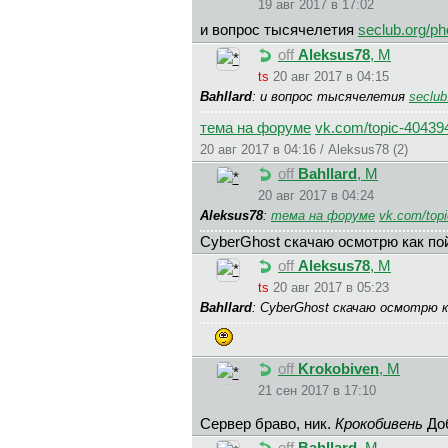
19 авг 2017 в 17:02
и вопрос тысячелетия
seclub.org/p
off
Aleksus78
, М
ts
20 авг 2017 в 04:15
Bahllard
: и вопрос тысячелетия
seclub
тема на форуме
vk.com/topic-40439
20 авг 2017 в 04:16 / Aleksus78 (2)
off
Bahllard
, М
20 авг 2017 в 04:24
Aleksus78
:
тема на форуме
vk.com/top
CyberGhost скачаю осмотрю как по
off
Aleksus78
, М
ts
20 авг 2017 в 05:23
Bahllard
: CyberGhost скачаю осмотрю
off
Krokobiven
, М
21 сен 2017 в 17:10
Сервер браво, ник.
Крокобивень
Доб