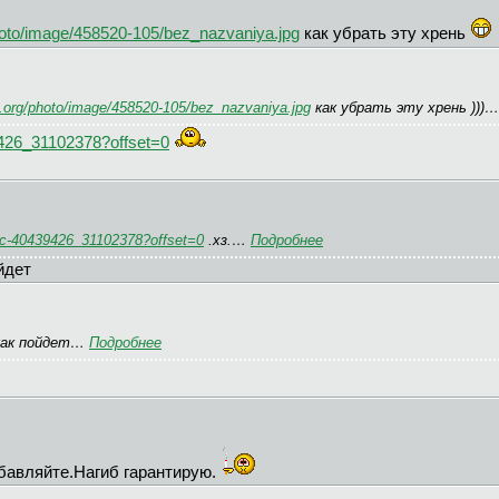
hoto/image/458520-105/bez_nazvaniya.jpg
как убрать эту хрень
.org/photo/image/458520-105/bez_nazvaniya.jpg
как убрать эту хрень )))
426_31102378?offset=0
ic-40439426_31102378?offset=0
.хз.…
Подробнее
йдет
 как пойдет…
Подробнее
авляйте.Нагиб гарантирую.