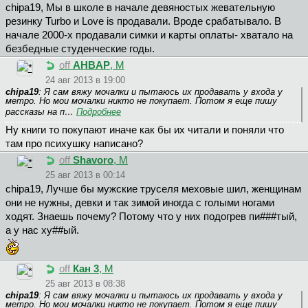
chipa19, Мы в школе в начале девяностых жевательную
резинку Turbo и Love is продавали. Вроде срабатывало. В
начале 2000-х продавали симки и карты оплаты- хватало на
безбедные студенческие годы.
off
AHBAP
, М
24 авг 2013 в 19:00
chipa19
: Я сам вяжу мочалки и пытаюсь их продавать у входа у
метро. Но мои мочалки никто не покупает. Потом я еще пишу
рассказы на п…
Подробнее
Ну книги то покупают иначе как бы их читали и поняли что
там про психушку написано?
off
Shavoro
, М
25 авг 2013 в 00:14
chipa19, Лучше бы мужские труселя меховые шил, женщинам
они не нужны, девки и так зимой иногда с голыми ногами
ходят. Знаешь почему? Потому что у них подогрев пи###тый,
а у нас ху##ый.
off
Кан 3
, М
25 авг 2013 в 08:38
chipa19
: Я сам вяжу мочалки и пытаюсь их продавать у входа у
метро. Но мои мочалки никто не покупает. Потом я еще пишу