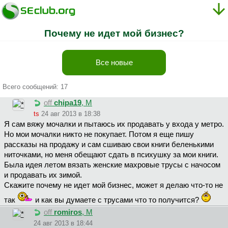
Почему не идет мой бизнес?
Все новые
Всего сообщений: 17
off
chipa19
, М
ts
24 авг 2013 в 18:38
Я сам вяжу мочалки и пытаюсь их продавать у входа у метро.
Но мои мочалки никто не покупает. Потом я еще пишу
рассказы на продажу и сам сшиваю свои книги беленькими
ниточками, но меня обещают сдать в психушку за мои книги.
Была идея летом вязать женские махровые трусы с начосом
и продавать их зимой.
Скажите почему не идет мой бизнес, может я делаю что-то не
так
и как вы думаете с трусами что то получится?
off
romiros
, М
24 авг 2013 в 18:44