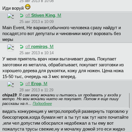
25 авг 2013 в 10:08
Иди воруй
off
Stiven King
, М
25 авг 2013 в 10:09
Main Event, Не вариант,обычного человека сразу найдут и
посадят,это вот депутаты и чиновники могут воровать без
меры
off
romiros
, М
25 авг 2013 в 10:14
У меня приятель врач ножи вытачивает дома. Покупает
заготовки из металла, обрабатывает, покупает заготовки из
хорошего дерева для рукоятки, кожу для ножен. Цена ножа
15-50 тыс, очередь на 3 мес вперед.
off
Егор
, М
28 авг 2013 в 11:29
chipa19
: Я сам вяжу мочалки и пытаюсь их продавать у входа у
метро. Но мои мочалки никто не покупает. Потом я еще пишу
рассказы на п…
Подробнее
видать конкуренция у метро,попробуй развернуть торговлю у
биосортиров,когда бумаги нет а ты тут как тут нате почитайте
,или чел допустим обосрался недобежал а ты ему вот
пожалуста трусы свежие,ну и мочалку домой это еси жидко