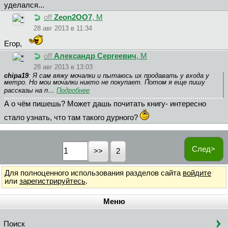
уделался...
off
Zeon2OO7
, М
28 авг 2013 в 11:34
Егор,
off
Александр Сергеевич
, М
28 авг 2013 в 13:03
chipa19
: Я сам вяжу мочалки и пытаюсь их продавать у входа у
метро. Но мои мочалки никто не покупает. Потом я еще пишу
рассказы на п…
Подробнее
А о чём пишешь? Может дашь почитать книгу- интересно
стало узнать, что там такого дурного?
След>
2
Для полноценного использования разделов сайта
войдите
или
зарегистрируйтесь
.
Меню
Поиск