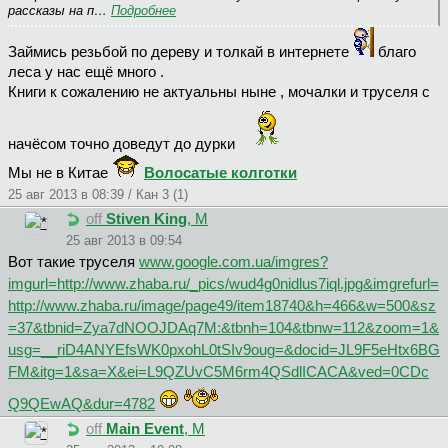
рассказы на п…
Подробнее
Займись резьбой по дереву и толкай в интернете
благо
леса у нас ещё много .
Книги к сожалению не актуальны ныне , мочалки и труселя с
начёсом точно доведут до дурки
Мы не в Китае
Волосатые колготки
25 авг 2013 в 08:39 / Кан 3 (1)
off
Stiven King
, М
25 авг 2013 в 09:54
Вот такие труселя
www.google.com.ua/imgres?
imgurl=http://www.zhaba.ru/_pics/wud4g0nidlus7iql.jpg&imgrefurl=
http://www.zhaba.ru/image/page49/item18740&h=466&w=500&sz
=37&tbnid=Zya7dNOOJDAq7M:&tbnh=104&tbnw=112&zoom=1&
usg=__riD4ANYEfsWK0pxohL0tSIv9oug=&docid=JL9F5eHtx6BG
FM&itg=1&sa=X&ei=L9QZUvC5M6rm4QSdlICACA&ved=0CDc
Q9QEwAQ&dur=4782
off
Main Event
, М