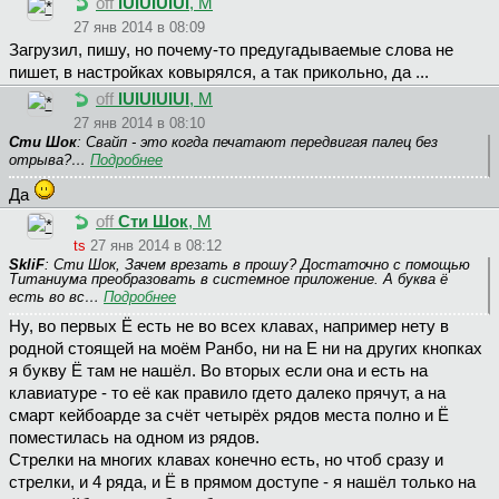
off
IUIUIUIUI
, М
27 янв 2014 в 08:09
Загрузил, пишу, но почему-то предугадываемые слова не
пишет, в настройках ковырялся, а так прикольно, да ...
off
IUIUIUIUI
, М
27 янв 2014 в 08:10
Сти Шок
: Свайп - это когда печатают передвигая палец без
отрыва?…
Подробнее
Да
off
Сти Шок
, М
ts
27 янв 2014 в 08:12
SkliF
: Сти Шок, Зачем врезать в прошу? Достаточно с помощью
Титаниума преобразовать в системное приложение. А буква ё
есть во вс…
Подробнее
Ну, во первых Ё есть не во всех клавах, например нету в
родной стоящей на моём Ранбо, ни на Е ни на других кнопках
я букву Ё там не нашёл. Во вторых если она и есть на
клавиатуре - то её как правило гдето далеко прячут, а на
смарт кейбоарде за счёт четырёх рядов места полно и Ё
поместилась на одном из рядов.
Стрелки на многих клавах конечно есть, но чтоб сразу и
стрелки, и 4 ряда, и Ё в прямом доступе - я нашёл только на