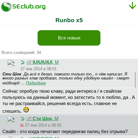
Runbo x5
Все новые
Всего сообщений: 34
off
IUIUIUIUI
, М
27 янв 2014 в 08:01
Сти Шок
: Да всё я делал, помогло только то , о чём написал. Я
много разных клав пробовал, только одну удобную нашёл - смарт
кейбоард …
Подробнее
Сейчас опробую твою клаву, ради интереса / я свайпом
пользуюсь на данный момент, но затестить то я люблю, да . А
ты не растраивайся, решения всегда есть, главное не
спешить.
off
Сти Шок
, М
ts
27 янв 2014 в 08:05
Свайп - это когда печатают передвигая палец без отрыва?