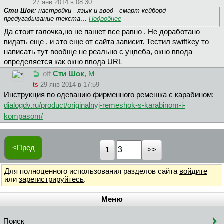
27 янв 2014 в 08:30
Сти Шок
: настройки - язык и ввод - смарт кейборд -
предугадывание текста…
Подробнее
Да стоит галочка,но не пашет все равно . Не доработано
видать еще , и это еще от сайта зависит. Тестил swiftkey то
написать тут вообще не реально с уцвеба, окно ввода
определяется как окно ввода URL
off
Сти Шок
, М
ts
29 янв 2014 в 17:59
Инструкция по одеванию фирменного ремешка с карабином:
dialogdv.ru/product/originalnyj-remeshok-s-karabinom-i-
kompasom/
<Пред
1
Для полноценного использования разделов сайта
войдите
или
зарегистрируйтесь
.
Меню
Поиск