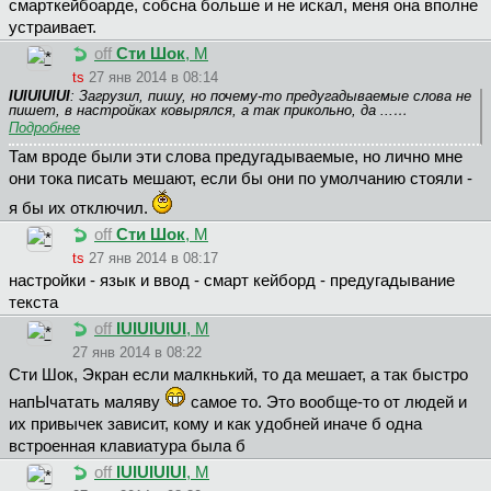
смарткейбоарде, собсна больше и не искал, меня она вполне
устраивает.
off
Сти Шок
, М
ts
27 янв 2014 в 08:14
IUIUIUIUI
: Загрузил, пишу, но почему-то предугадываемые слова не
пишет, в настройках ковырялся, а так прикольно, да ...…
Подробнее
Там вроде были эти слова предугадываемые, но лично мне
они тока писать мешают, если бы они по умолчанию стояли -
я бы их отключил.
off
Сти Шок
, М
ts
27 янв 2014 в 08:17
настройки - язык и ввод - смарт кейборд - предугадывание
текста
off
IUIUIUIUI
, М
27 янв 2014 в 08:22
Сти Шок, Экран если малкнький, то да мешает, а так быстро
напЫчатать маляву
самое то. Это вообще-то от людей и
их привычек зависит, кому и как удобней иначе б одна
встроенная клавиатура была б
off
IUIUIUIUI
, М