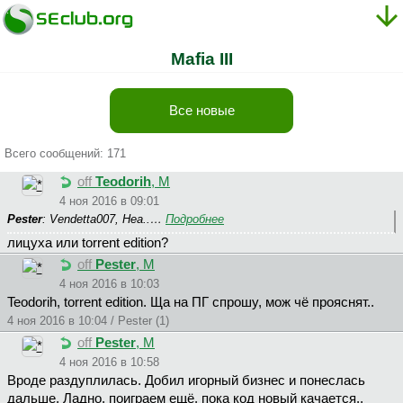
Mafia III
Все новые
Всего сообщений: 171
off
Teodorih
, М
4 ноя 2016 в 09:01
Pester
: Vendetta007, Неа..…
Подробнее
лицуха или torrent edition?
off
Pester
, М
4 ноя 2016 в 10:03
Teodorih, torrent edition. Ща на ПГ спрошу, мож чё прояснят..
4 ноя 2016 в 10:04 / Pester (1)
off
Pester
, М
4 ноя 2016 в 10:58
Вроде раздуплилась. Добил игорный бизнес и понеслась
дальше. Ладно, поиграем ещё, пока код новый качается..