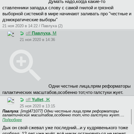
Думать надо,когда какие-то
ставленники запада,к слову с самой гнилой и грязной
выборной системой в мире начинают заливать про "честные и
дэмократические выборы"
21 ноя 2020 в 14:22 / Павлуха (2)
off
Павлуха
, М
21 ноя 2020 в 14:36
Одни честные лица,прям реформаторы
галактических масштабов,особенно тот,что галстуки жует.
off
Yullet
, Ж
25 ноя 2020 в 13:15
Павлуха
: [img|471077] Одни честные лица,прям реформаторы
галактических масштабов,особенно тот,что галстуки жует.…
Подробнее
Дык он свой сжевал уже последний...и у кудрявенького тоже
отобрал. 12 лет уже жуёт, всё никак остановиться не может...