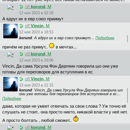
off
korund
, М
12 ноя 2023 в 02:28
А вдруг их в евр союз приимут
off
Vincin
, М
12 ноя 2023 в 18:51
korund
: А вдруг их в евр союз приимут…
Подробнее
причём не раз примут..
в мечтах...
off
korund
, М
12 ноя 2023 в 20:06
Vincin, Да сама Урсула Фон Дерляин говорила шо они уже
готовы для переговоров для вступления в ес
off
Vincin
, М
13 ноя 2023 в 21:15
korund
: Vincin, Да сама Урсула Фон Дерляин говорила шо
они уже готовы для переговоров для вступления в ес…
Подробнее
дама, которая не умеет отвечать за свои слова ? Уж точно её
слушать не стоит.. она просто никто, никакой власти у неё нет.
А просто болтать , любой сможет..
off
korund
, М