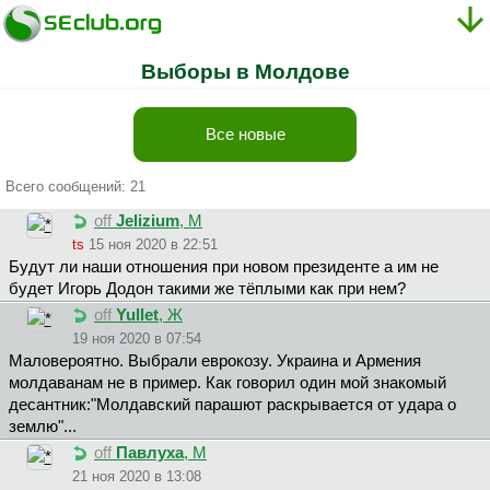
Выборы в Молдове
Все новые
Всего сообщений: 21
off
Jelizium
, М
ts
15 ноя 2020 в 22:51
Будут ли наши отношения при новом президенте а им не
будет Игорь Додон такими же тёплыми как при нем?
off
Yullet
, Ж
19 ноя 2020 в 07:54
Маловероятно. Выбрали еврокозу. Украина и Армения
молдаванам не в пример. Как говорил один мой знакомый
десантник:"Молдавский парашют раскрывается от удара о
землю"...
off
Павлуха
, М
21 ноя 2020 в 13:08