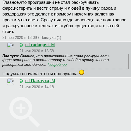
Главное,что проигравший не стал раскручивать
фарс,истерить и вести страну и людей в пучину хаоса и
раздора,как это делает к примеру никчемная валютная
проститутка света.Сразу видно где человек,а где подставное
и раскрученное в телегах и ютубах существо,и кто за ней
стоит.
21 ноя 2020 в 13:09 / Павлуха (1)
off
radagast
, М
21 ноя 2020 в 13:58
Павлуха
: Главное,что проигравший не стал раскручивать
фарс,истерить и вести страну и людей в пучину хаоса и
раздора,как это делае…
Подробнее
Подумал сначала что ты про лукаша
off
Павлуха
, М
21 ноя 2020 в 14:18