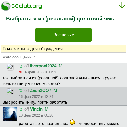
Выбраться из (реальной) долговой ямы ...
Все новые
Тема закрыта для обсуждения.
Всего сообщений: 4
off
liverpool2024
, М
ts
16 фев 2022 в 11:36
как выбраться из (реальной) долговой ямы - имея в руках
только книгу чтение мыслей?
off
Zeon2OO7
, М
16 фев 2022 в 12:24
Выбросить книгу, пойти работать
off
Vincin
, М
18 фев 2022 в 00:20
работать это правильно..
из любой ямы можно