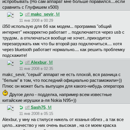
испробывать (Но сам аппарат мне больше поравился....если
сравнить с Глуфишем х500)
off
makc_sevir
, М
11 янв 2008 в 00:29
i350 использую для бб как модем... программа "общий
интернет" некорректно работает .. подключается через usb с
трудом.. а отключаться вообще не хочет...приходится
перезагружать кмк что бы второй раз подключиться.... хотя
через bluetooth работает нормально.... как решить проблемку
подскажите!
off
Alexbur
, М
11 янв 2008 в 02:35
makc_sevir, "серый" аппарат не есть плохой, вся разница с
"белым" в том, что последний официально растаможили=))
Плюс он может быть выпущен для какого-нибудь оператора
Другое дело - подделка, например всем известные
китайские игрушки а-ля Nokia N95=))
off
Sash75
, М
11 янв 2008 в 05:15
Alexbur, у мну на стилусе никель от юзанья облез , а так все
цело...качество у них очень высокая , на се моем краска