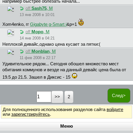
например быстрее облезать начала...
off
Sash75
, М
13 янв 2008 в 10:01
Xom4enko, гг
Gigabyte g-Smart i
&p=1
off
Mopo
, М
14 янв 2008 в 04:21
Неплохой дивайс,однако цена кусает за пятки:(
off
Monblan
, М
11 фев 2008 в 22:17
Удивительное рядом... Сегодня обошел множество мест
обитания коммунов и везде на данный девайс цена была от
19.5 до 21.5. Зашел в Диксис - 15
След>
2
Для полноценного использования разделов сайта
войдите
или
зарегистрируйтесь
.
Меню