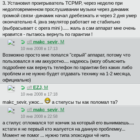
3. Установил проигрыватель TCPMP, через неделю при
недолговременном прослушивании музыки через динамик
громкой связи -динамик начал дребезжать и через 2 дня умер
окончательно 4. java эмулятор работает не стабильно
(выбрасывает с opera mini )..... жаль а сам аппарат мне очень
нравится - пытаюсь вернуть по гарантии !
off
makc_sevir
, М
10 янв 2008 в 17:13
Возможно просто мне попался "серый" аппарат, потому что
пользовался я им аккуротно.... надеюсь (могу объяснить
подробнее как вернуть телефон по гарантии без каких либо
проблем и не нужно будет отдавать технику на 1-2 месяца,
официально)
off
EZJ
, М
10 янв 2008 в 17:18
makc_sevir, ужос...
а стилусы ты как поломал та?
off
makc_sevir
, М
10 янв 2008 в 22:58
а стилус отломался тот кончик за который его вынимаешь....
кстати я не первый кто жалуется на данную проблемку...
Момент не помог ... нужно типа эпоксидки чё нить