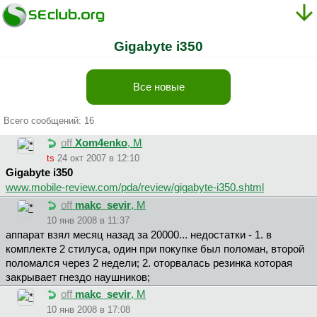
Gigabyte i350
Все новые
Всего сообщений: 16
off
Xom4enko
, М
ts
24 окт 2007 в 12:10
Gigabyte i350
www.mobile-review.com/pda/review/gigabyte-i350.shtml
off
makc_sevir
, М
10 янв 2008 в 11:37
аппарат взял месяц назад за 20000... недостатки - 1. в
комплекте 2 стилуса, один при покупке был поломан, второй
поломался через 2 недели; 2. оторвалась резинка которая
закрывает гнездо наушников;
off
makc_sevir
, М
10 янв 2008 в 17:08