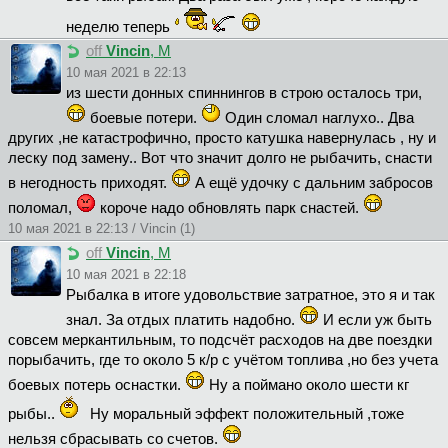
неделю теперь
off
Vincin
, М
10 мая 2021 в 22:13
из шести донных спиннингов в строю осталось три,
боевые потери.
Один сломал наглухо.. Два
других ,не катастрофично, просто катушка навернулась , ну и
леску под замену.. Вот что значит долго не рыбачить, снасти
в негодность приходят.
А ещё удочку с дальним забросов
поломал,
короче надо обновлять парк снастей.
10 мая 2021 в 22:13 / Vincin (1)
off
Vincin
, М
10 мая 2021 в 22:18
Рыбалка в итоге удовольствие затратное, это я и так
знал. За отдых платить надобно.
И если уж быть
совсем меркантильным, то подсчёт расходов на две поездки
порыбачить, где то около 5 к/р с учётом топлива ,но без учета
боевых потерь оснастки.
Ну а поймано около шести кг
рыбы..
Ну моральный эффект положительный ,тоже
нельзя сбрасывать со счетов.