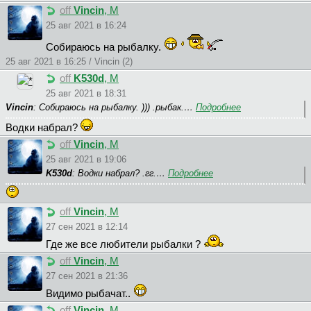
off
Vincin
, М
25 авг 2021 в 16:24
Собираюсь на рыбалку.
25 авг 2021 в 16:25 / Vincin (2)
off
K530d
, М
25 авг 2021 в 18:31
Vincin
: Собираюсь на рыбалку. ))) .рыбак.…
Подробнее
Водки набрал?
off
Vincin
, М
25 авг 2021 в 19:06
K530d
: Водки набрал? .гг.…
Подробнее
off
Vincin
, М
27 сен 2021 в 12:14
Где же все любители рыбалки ?
off
Vincin
, М
27 сен 2021 в 21:36
Видимо рыбачат..
off
Vincin
, М