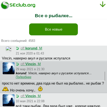
Все о рыбалке...
Все новые
Всего сообщений: 4583
off
korund
, М
21 ноя 2020 в 01:43
Vincin, наверно акул и русалок испугался
off
Vincin
, М
29 мар 2021 в 21:30
korund
: Vincin, наверно акул и русалок испугался…
Подробнее
просто нет времени, два года не был на рыбалке.. не рыбак ?
Но очень хочу..
off
Vincin
, М
10 мая 2021 в 22:08
всё таки рыбак. Два раза был уже , короче каждую