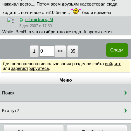
накачал всего.... Потом всем друзьям насоветовал сюда
ходить... почти все с т610 были...
были времена
off
mirbors
, М
3 дек 2007 в 17:30
White_BeaR, а я в октябре того же года. А время летит...
След>
1
35
Для полноценного использования разделов сайта
войдите
или
зарегистрируйтесь
.
Меню
Поиск
Кто тут?