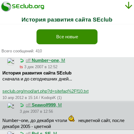
История развития сайта SEclub
Все новые
Всего сообщений: 410
off
Number~one
, М
ts
3 дек 2007 в 12:52
История развития сайта SEclub
сначала и до сегоднешних дней...
seclub.org/mod/art.php?d=sitefaq%2Ff10.txt
10 апр 2012 в 15:14 / KodopiK (1)
off
Seawolf999
, М
3 дек 2007 в 12:56
Number~one, до декабря чтоли
нецветной сайт, после
декабря 2005 - цветной
off
PuLs_SE
, М