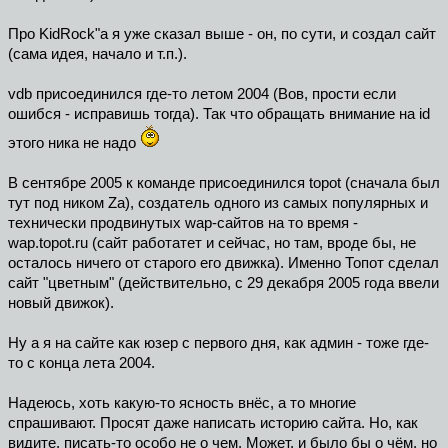
Про KidRock"а я уже сказал выше - он, по сути, и создал сайт
(сама идея, начало и т.п.).
vdb присоединился где-то летом 2004 (Вов, прости если
ошибся - исправишь тогда). Так что обращать внимание на id
этого ника не надо
В сентябре 2005 к команде присоединился topot (сначала был
тут под ником Za), создатель одного из самых популярных и
технически продвинутых wap-сайтов на то время -
wap.topot.ru (сайт работатет и сейчас, но там, вроде бы, не
осталось ничего от старого его движка). Именно Топот сделал
сайт "цветным" (действительно, с 29 декабря 2005 года ввели
новый движок).
Ну а я на сайте как юзер с первого дня, как админ - тоже где-
то с конца лета 2004.
Надеюсь, хоть какую-то ясность внёс, а то многие
спрашивают. Просят даже написать историю сайта. Но, как
видите, писать-то особо не о чем. Может, и было бы о чём, но