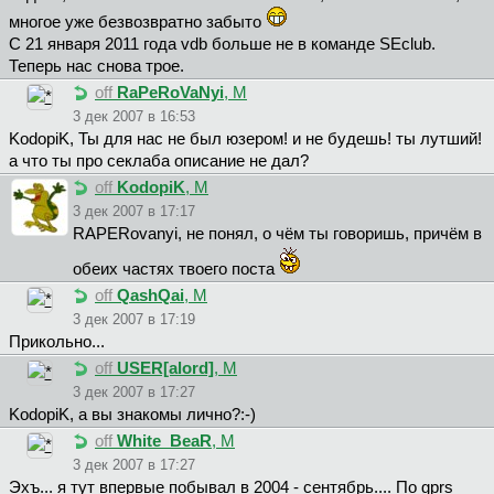
многое уже безвозвратно забыто
С 21 января 2011 года vdb больше не в команде SEclub.
Теперь нас снова трое.
off
RaPeRoVaNyi
, М
3 дек 2007 в 16:53
KodopiK, Ты для нас не был юзером! и не будешь! ты лутший!
а что ты про секлаба описание не дал?
off
KodopiK
, М
3 дек 2007 в 17:17
RAPERovanyi, не понял, о чём ты говоришь, причём в
обеих частях твоего поста
off
QashQai
, М
3 дек 2007 в 17:19
Прикольно...
off
USER[alord]
, М
3 дек 2007 в 17:27
KodopiK, а вы знакомы лично?:-)
off
White_BeaR
, М
3 дек 2007 в 17:27
Эхъ... я тут впервые побывал в 2004 - сентябрь.... По gprs