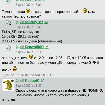
3 дек 2007 в 15:00
Тема харошая
тоже интересно прошлое сайта
кста
какого 4есла открылся?
off
ashtray_rtz
, М
3 дек 2007 в 15:41
PuLs_SE, по-моему так...
15.09.05 - 29.12.05 (ч/б),
29.12.05 - по сей день (обновленный)
off
Seawolf999
, М
3 дек 2007 в 16:14
ashtray_rtz, неа,
с 12.04 и по 12.05 - ЧБ, а с 12.05 и по наши
дни ЦВ. я помню был еще у меня ц65, я сюда по wap-GPRS
лазил
3 дек 2007 в 16:15 / Seawolf999 (1)
off
KodopiK
, М
3 дек 2007 в 16:47
Сразу скажу, что многих дат и фактов НЕ ПОМНЮ
.
Возможно, многое из того, что тут написано, я
напутал.