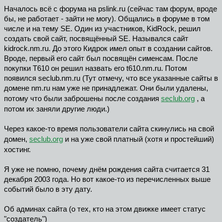
Началось всё с форума на pslink.ru (сейчас там форум, вроде
бы, не работает - зайти не могу). Общались в форуме в том
числе и на тему SE. Один из участников, KidRock, решил
создать свой сайт, посвящённый SE. Назывался сайт
kidrock.nm.ru. До этого Кидрок имел опыт в создании сайтов.
Вроде, первый его сайт был посвящён сименсам. После
покупки T610 он решил назвать его t610.nm.ru. Потом
появился seclub.nm.ru (Тут отмечу, что все указанные сайты в
домене nm.ru нам уже не принадлежат. Они были удалены,
потому что были заброшены после создания
seclub.org
, а
потом их заняли другие люди.)
Через какое-то время пользователи сайта скинулись на свой
домен,
seclub.org
и на уже свой платный (хотя и простейший)
хостинг.
Я уже не помню, почему днём рождения сайта считается 31
декабря 2003 года. Но вот какое-то из перечисленных выше
событий было в эту дату.
Об админах сайта (о тех, кто на этом движке имеет статус
"создатель")