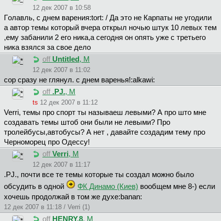
12 дек 2007 в 10:58
Гoлaвль, с днем варения:tort: / Да это не Карпаты не угодили
а автор темы который вчера открыл ночью штук 10 левых тем
,ему забанили 2 его ника,а сегодня он опять уже с третьего
ника взялся за свое дело
off
Untitled
, М
12 дек 2007 в 11:02
сор сразу не глянул. с днем варенья!:alkawi:
off
.PJ.
, М
ts
12 дек 2007 в 11:12
Verri, темы про спорт ты называеш левыми? А про што мне
создавать темы штоб они были не левыми? Про
тролейбусы,автобусы? А нет , давайте создадим тему про
Черноморец про Одессу!
off
Verri
, М
12 дек 2007 в 11:17
.PJ., почти все те темы которые ты создал можно было
обсудить в одной
ФК Динамо (Киев)
вообщем мне 8-) если
хочешь продолжай в том же духе:banan:
12 дек 2007 в 11:18 / Verri (1)
off
HENRY.8
, М