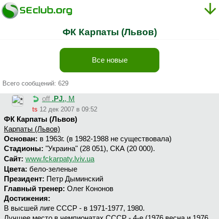
ФК Карпаты (Львов)
Все новые
Всего сообщений: 629
off
.PJ.
, М
ts
12 дек 2007 в 09:52
ФК Карпаты (Львов)
Карпаты (Львов)
Основан:
в 1963г. (в 1982-1988 не существовала)
Стадионы:
"Украина" (28 051), СКА (20 000).
Сайт:
www.fckarpaty.lviv.ua
Цвета:
бело-зеленые
Президент:
Петр Дыминский
Главный тренер:
Олег Кононов
Достижения:
В высшей лиге СССР - в 1971-1977, 1980.
Лучшее место в чемпионатах СССР - 4-е (1976 весна и 1976