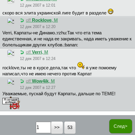
12 дек 2007 в 12:01
скоро вся элита украинской лиге будит в разделе
off
Rocklove
, М
12 дек 2007 в 12:20
Verri, Карпаты-не Динамо.:rzhu:Так что ета тема
единственная, и не нада ее закривать, нада иметь уважение к
болельщикам других клубов.:banan:
off
Verri
, М
12 дек 2007 в 12:24
rocklove,ты не в курсе дела,так что
я уже помоему
написал,что не имею нечего против Карпат
off
Wow4ik
, М
12 дек 2007 в 12:27
Уважаемые, пускай будут Карпаты, дальше по ТЕМЕ!
След>
53