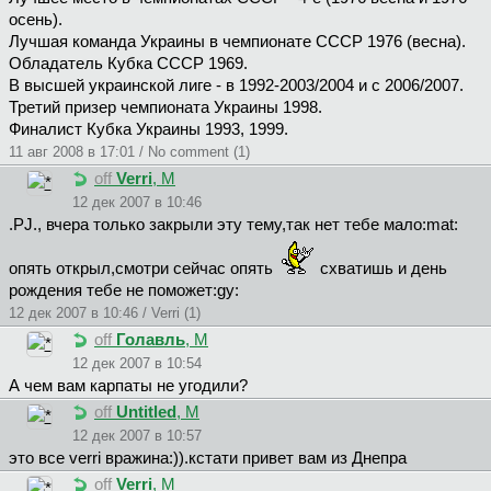
осень).
Лучшая команда Украины в чемпионате СССР 1976 (весна).
Обладатель Кубка СССР 1969.
В высшей украинской лиге - в 1992-2003/2004 и с 2006/2007.
Третий призер чемпионата Украины 1998.
Финалист Кубка Украины 1993, 1999.
11 авг 2008 в 17:01 / No comment (1)
off
Verri
, М
12 дек 2007 в 10:46
.PJ., вчера только закрыли эту тему,так нет тебе мало:mat:
опять открыл,смотри сейчас опять
схватишь и день
рождения тебе не поможет:gy:
12 дек 2007 в 10:46 / Verri (1)
off
Голавль
, М
12 дек 2007 в 10:54
А чем вам карпаты не угодили?
off
Untitled
, М
12 дек 2007 в 10:57
это все verri вражина:)).кстати привет вам из Днепра
off
Verri
, М