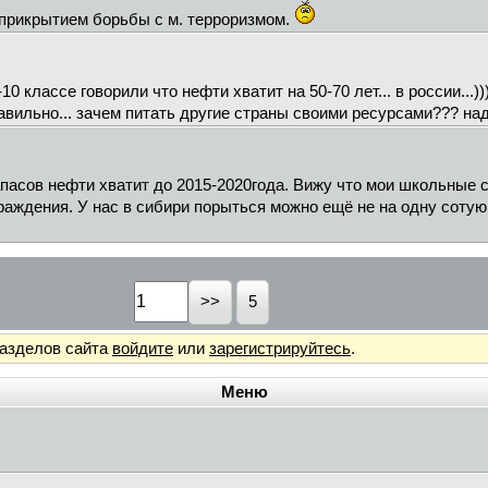
 прикрытием борьбы с м. терроризмом.
-10 классе говорили что нефти хватит на 50-70 лет... в россии...
иавильно... зачем питать другие страны своими ресурсами??? над
запасов нефти хватит до 2015-2020года. Вижу что мои школьные
аждения. У нас в сибири порыться можно ещё не на одну сотую 
5
разделов сайта
войдите
или
зарегистрируйтесь
.
Меню