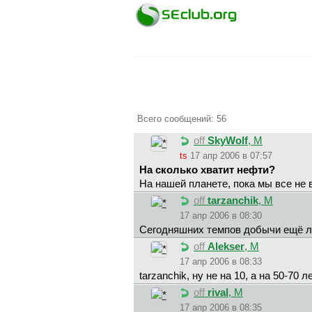
Всего сообщений: 56
off
SkyWolf
, М
ts
17 апр 2006 в 07:57
На сколько хватит нефти?
На нашей планете, пока мы все не
off
tarzanchik
, М
17 апр 2006 в 08:30
Сегодняшних темпов добычи ещё лет
off
Alekser
, М
17 апр 2006 в 08:33
tarzanchik, ну не на 10, а на 50-70
off
rival
, М
17 апр 2006 в 08:35