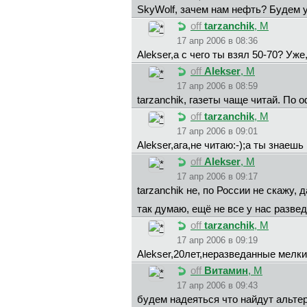
SkyWolf, зачем нам нефть? Будем у
off
tarzanchik
, М
17 апр 2006 в 08:36
Alekser,а с чего ты взял 50-70? Уж
off
Alekser
, М
17 апр 2006 в 08:59
tarzanchik, газеты чаще читай. По
off
tarzanchik
, М
17 апр 2006 в 09:01
Alekser,ага,не читаю:-);а ты знаешь
off
Alekser
, М
17 апр 2006 в 09:17
tarzanchik не, по России не скажу,
так думаю, ещё не все у нас разве
off
tarzanchik
, М
17 апр 2006 в 09:19
Alekser,20лет,неразведанные мелки
off
Витамин
, М
17 апр 2006 в 09:43
будем надеяться что найдут альтер