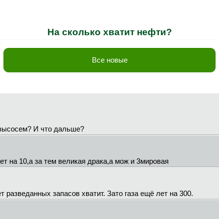
На сколько хватит нефти?
Все новые
 высосем? И что дальше?
 на 10,а за тем великая драка,а мож и 3мировая
 лет разведанных запасов хватит. Зато газа ещё лет на 300.