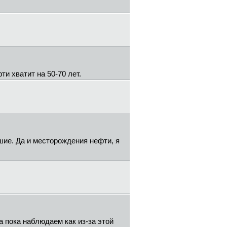
и хватит на 50-70 лет.
ьшие. Да и месторождения нефти, я
а пока наблюдаем как из-за этой