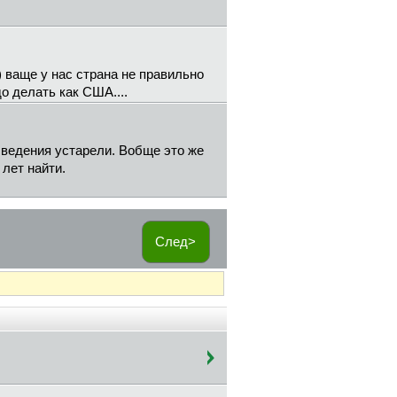
))) ваще у нас страна не правильно
о делать как США....
 сведения устарели. Вобще это же
лет найти.
След>