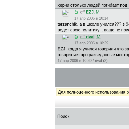
херни столько людей погибает под
off
EZJ
, М
17 апр 2006 в 10:14
tarzanchik, а в школе учился??? в 9
ведет свою политику... ваще не пр
off
rival
, М
17 апр 2006 в 10:29
EZJ, когда я учился говорили что 
говориться про разведанные местор
17 апр 2006 в 10:30 / rival (2)
Для полноценного использования 
Поиск